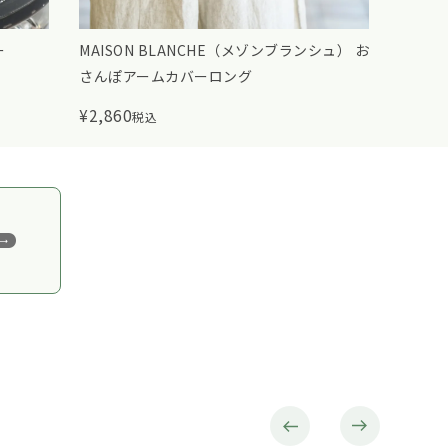
シュ） お
MAISON BLANCHE（メゾンブランシュ） お
早和果
さんぽストール(ベンベルグ)
ト
¥
2,970
¥
1,79
税込
季節の贈り物をもっと見る