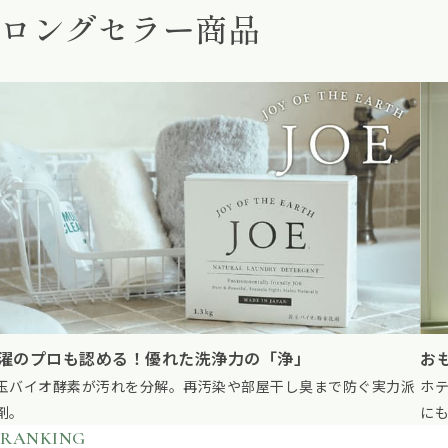
ロングセラー商品
もてなしのプロ御用達の無臭除菌スプレー
英
テル・スパでも使われる高い除菌力。無臭・低刺激で人やペット
す
もやさしい一本。
で
RANKING