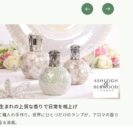
もっと見る
わり包む4重ガーゼおくるみ
敏感
やさしい綿100％。おくるみ、湯上りやお昼寝にも活躍する毎
植物由
える一枚。
り物に