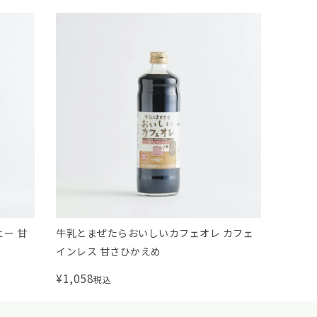
ー 甘
牛乳とまぜたらおいしいカフェオレ カフェ
自家焙
インレス 甘さひかえめ
¥
1,058
¥
594
税込