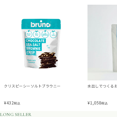
クリスピーシーソルトブラウニー
水出しでつくる
¥
432
¥
1,058
税込
税込
LONG SELLER