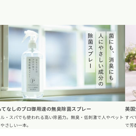
ふん
国生まれの上質な香りで日常を格上げ
肌に
べて職人の手作り。世界にひとつだけのランプが、アロマの香り
日使
芳香＆消臭。