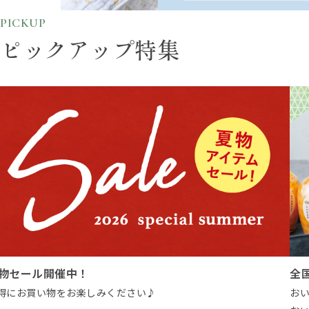
PICKUP
ピックアップ特集
20
国から選び抜いた夏ギフト
“
いしい夏と心地よい暮らしのギフト。思わず誰かに贈りたくなる
肌