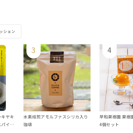
ッション
ニシキヤキ
水素焙煎アモルファスシリカ入り
早和果樹園 果樹
スパイシ
珈琲
4個セット