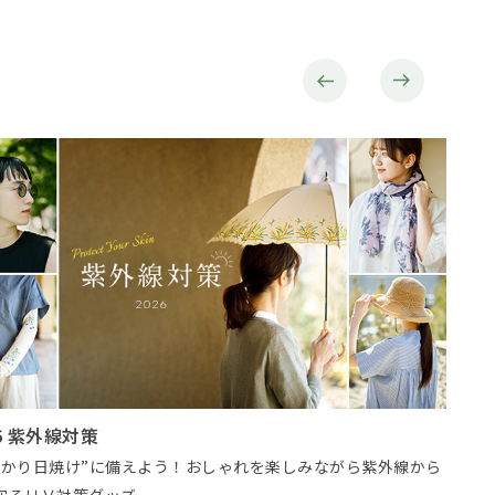
やりドリンク特集
夏物
季節にぴったりのサマードリンク特集♪バイヤーおすすめのド
お得に