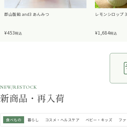
レモンシロップ 300mL
自家焙煎コーヒ
¥
1,684
¥
594
税込
税込
NEW/RESTOCK
新商品・再入荷
食べもの
暮らし
コスメ・ヘルスケア
ベビー・キッズ
ファ