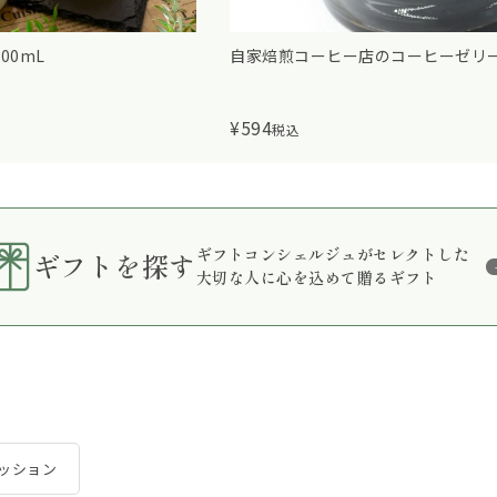
ー店のコーヒーゼリー
MAISON BLANCHE（メゾンブラン
さんぽアームカバーロング
¥
2,860
税込
ギフトコンシェルジュがセレクトした
ギフトを探す
大切な人に心を込めて贈るギフト
ッション