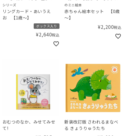
シリーズ
のミニ絵本
リングカード・あいうえ
赤ちゃん絵本セット 【0歳
お 【1歳～】
～】
¥
2,200
ボックス入り
税込
¥
2,640
税込
おむつのなか、みせてみせ
新装改訂版 さわれるまなべ
て!
る きょうりゅうたち