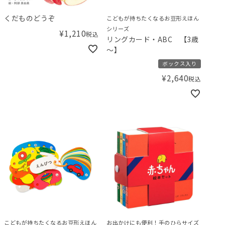
くだものどうぞ
こどもが持ちたくなるお豆形えほん
シリーズ
¥
1,210
税込
リングカード・ABC 【3歳
～】
ボックス入り
¥
2,640
税込
こどもが持ちたくなるお豆形えほん
お出かけにも便利！手のひらサイズ