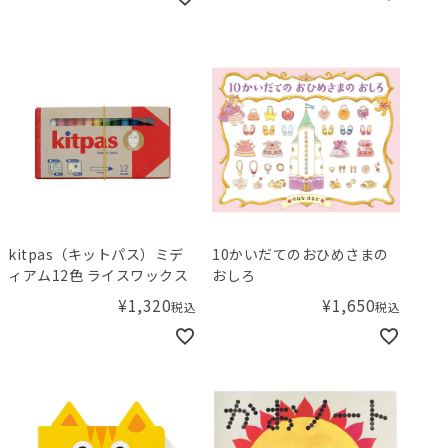
kitpas（キットパス）ミデ
10かいだてのおひめさまの
ィアム12色 ライスワックス
おしろ
¥
1,320
¥
1,650
税込
税込