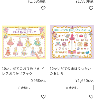
¥
1,595
¥
1,980
税込
税込
10かいだてのおひめさま ド
10かいだてのまほうつかい
レスおえかきブック
のおしろ
¥
968
¥
1,650
税込
税込
在庫切れ
在庫切れ