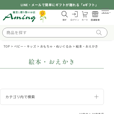
LINE・メールで簡単にギフトが贈れる「eギフト」
メニュー
探す
ログイン
カート
店舗情報
TOP
ベビー・キッズ
おもちゃ・ぬいぐるみ
絵本・おえかき
絵本・おえかき
カテゴリ内で検索
22
件中
1
-
20
件表示