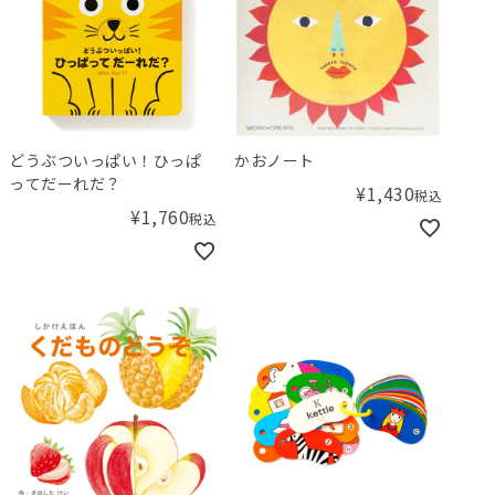
どうぶついっぱい！ひっぱ
かおノート
ってだーれだ？
¥
1,430
税込
¥
1,760
税込