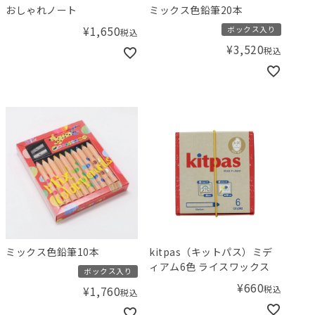
おしゃれノート
ミックス色鉛筆20本
¥
1,650
ボックス入り
税込
¥
3,520
税込
ミックス色鉛筆10本
kitpas（キットパス）ミデ
ィアム6色 ライスワックス
ボックス入り
¥
660
税込
¥
1,760
税込