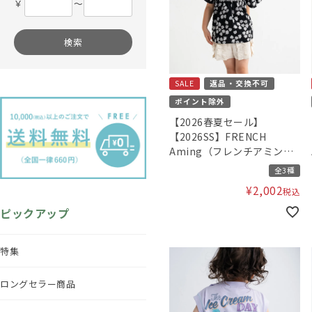
￥
〜
検索
SALE
返品・交換不可
ポイント除外
【2026春夏セール】
【2026SS】FRENCH
Aming（フレンチアミン
グ）シャーリングブラウス
全3種
¥
2,002
税込
ピックアップ
特集
ロングセラー商品