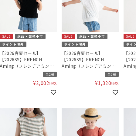
SALE
返品・交換不可
SALE
返品・交換不可
SALE
ポイント除外
ポイント除外
ポイ
【2026春夏セール】
【2026春夏セール】
【20
【2026SS】FRENCH
【2026SS】FRENCH
【202
Aming（フレンチアミン
Aming（フレンチアミン
Ami
グ）レースブラウス
グ）フラワージャガードプ
グ）
全2種
全3種
ルオーバー
¥
2,002
¥
1,320
税込
税込