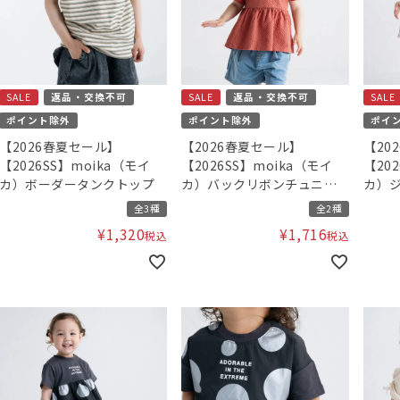
SALE
返品・交換不可
SALE
返品・交換不可
SALE
ポイント除外
ポイント除外
ポイ
【2026春夏セール】
【2026春夏セール】
【20
【2026SS】moika（モイ
【2026SS】moika（モイ
【20
カ）ボーダータンクトップ
カ）バックリボンチュニッ
カ）
ク
ニッ
全3種
全2種
¥
1,320
¥
1,716
税込
税込