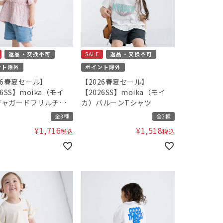
返品・交換不可
SALE
返品・交換不可
ント除外
ポイント除外
26春夏セール】
【2026春夏セール】
26SS】moika（モイ
【2026SS】moika（モイ
ジャガードフリルチュ
カ）バルーンTシャツ
ク
全3種
全3種
¥
1,716
¥
1,518
税込
税込