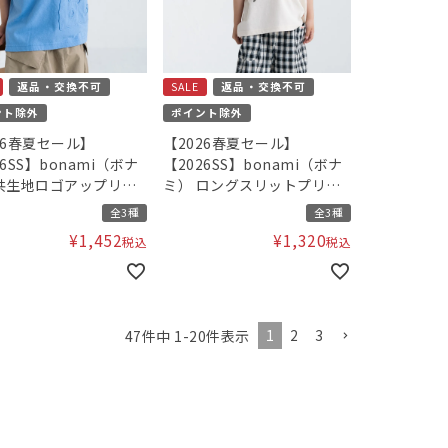
返品・交換不可
SALE
返品・交換不可
ント除外
ポイント除外
26春夏セール】
【2026春夏セール】
26SS】bonami（ボナ
【2026SS】bonami（ボナ
共生地ロゴアップリケT
ミ） ロングスリットプリン
ツ
トTシャツ
全3種
全3種
¥
1,452
¥
1,320
税込
税込
1
2
3
47
件中
1
-
20
件表示