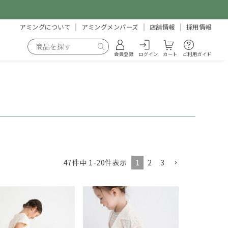
アミングについて
アミングメンバーズ
店舗情報
採用情報
会員登録
ログイン
カート
ご利用ガイド
1
2
3
47
件中
1
-
20
件表示