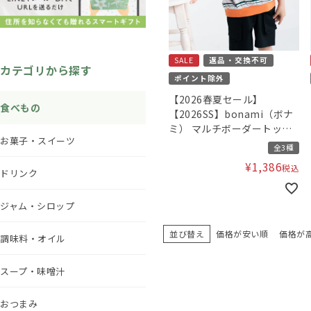
SALE
返品・交換不可
カテゴリから探す
ポイント除外
【2026春夏セール】
食べもの
【2026SS】bonami（ボナ
ミ） マルチボーダートップ
お菓子・スイーツ
ス
全3種
¥
1,386
税込
ドリンク
ジャム・シロップ
並び替え
価格が安い順
価格が
調味料・オイル
スープ・味噌汁
おつまみ