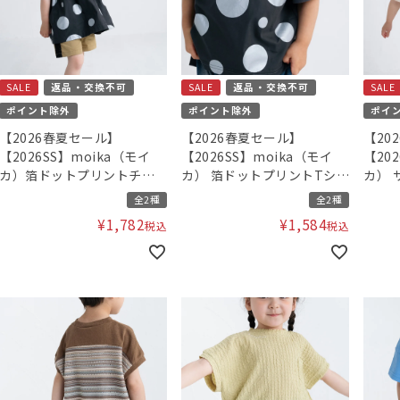
SALE
返品・交換不可
SALE
返品・交換不可
SALE
ポイント除外
ポイント除外
ポイ
【2026春夏セール】
【2026春夏セール】
【20
【2026SS】moika（モイ
【2026SS】moika（モイ
【20
カ）箔ドットプリントチュ
カ） 箔ドットプリントTシャ
カ） 
ニック
ツ
ク
全2種
全2種
¥
1,782
¥
1,584
税込
税込