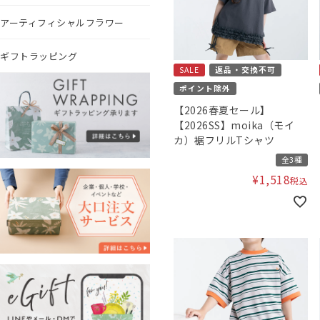
アーティフィシャルフラワー
ギフトラッピング
SALE
返品・交換不可
ポイント除外
【2026春夏セール】
【2026SS】moika（モイ
カ）裾フリルTシャツ
全3種
¥
1,518
税込