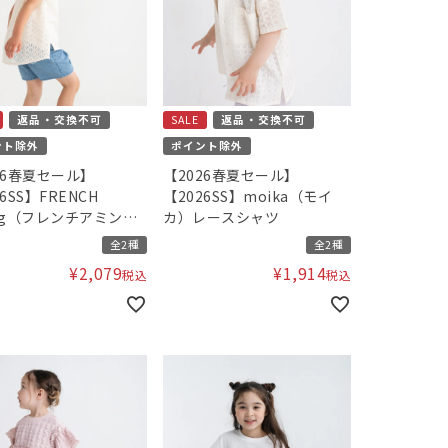
返品・交換不可
SALE
返品・交換不可
ント除外
ポイント除外
26春夏セール】
【2026春夏セール】
6SS】FRENCH
【2026SS】moika（モイ
ng（フレンチアミン
カ）レースシャツ
バックレースTシャツ
全2種
全2種
¥
2,079
¥
1,914
税込
税込