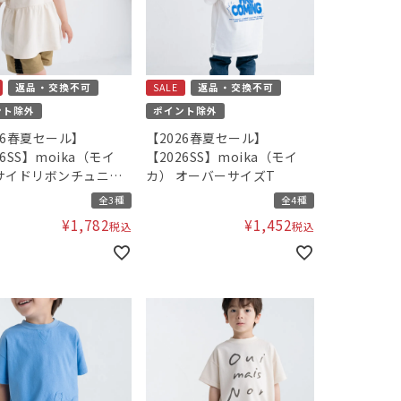
返品・交換不可
SALE
返品・交換不可
ント除外
ポイント除外
26春夏セール】
【2026春夏セール】
26SS】moika（モイ
【2026SS】moika（モイ
サイドリボンチュニッ
カ） オーバーサイズT
全3種
全4種
¥
1,782
¥
1,452
税込
税込