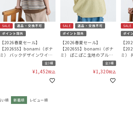
SALE
返品・交換不可
SALE
返品・交換不可
SALE
ポイント除外
ポイント除外
ポイ
【2026春夏セール】
【2026春夏セール】
【20
【2026SS】bonami（ボナ
【2026SS】bonami（ボナ
【20
ミ） バックデザインワイドT
ミ） ぽこぽこ生地のプルオ
ミ） 
シャツ
ーバー
シャ
全3種
全3種
¥
1,452
¥
1,320
税込
税込
高い順
新着順
レビュー順