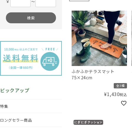
￥
〜
検索
ふかふかテラスマット
75×24cm
全3種
ピックアップ
¥
1,430
税込
特集
ロングセラー商品