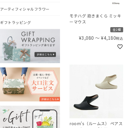
アーティフィシャルフラワー
モチハグ 抱きまくら ミッキ
ーマウス
ギフトラッピング
全2種
¥
3,080
〜
¥
4,180
税込
room's（ルームス） ペアス