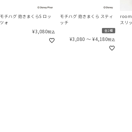
モチハグ 抱きまくらS ロッ
モチハグ 抱きまくら スティ
roo
ツォ
ッチ
スリ
¥
3,080
全2種
税込
¥
3,080
〜
¥
4,180
税込