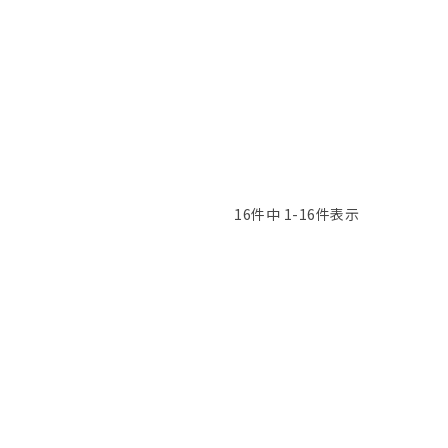
16
件中
1
-
16
件表示