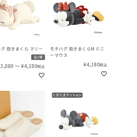
グ 抱きまくら マリー
モチハグ 抱きまくらM ミニ
ーマウス
全2種
¥
4,180
税込
¥
3,080
〜
¥
4,180
税込