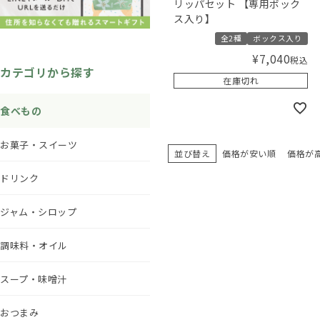
リッパセット 【専用ボック
ス入り】
全2種
ボックス入り
¥
7,040
税込
カテゴリから探す
在庫切れ
食べもの
お菓子・スイーツ
並び替え
価格が安い順
価格が
ドリンク
ジャム・シロップ
調味料・オイル
スープ・味噌汁
おつまみ