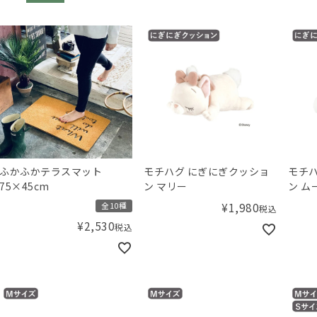
ふかふかテラスマット
モチハグ にぎにぎクッショ
モチハ
75×45cm
ン マリー
ン ム
¥
1,980
全10種
税込
¥
2,530
税込