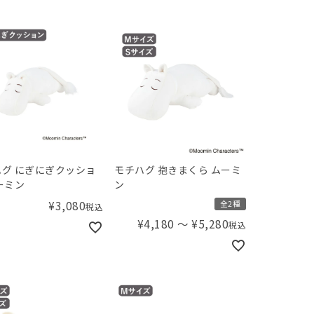
グ にぎにぎクッショ
モチハグ 抱きまくら ムーミ
ーミン
ン
¥
3,080
全2種
税込
¥
4,180
〜
¥
5,280
税込