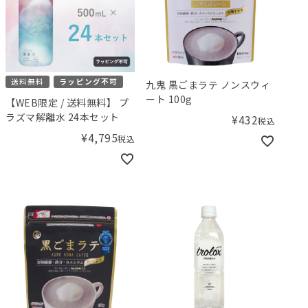
送料無料
ラッピング不可
九鬼 黒ごまラテ ノンスウィ
ート 100g
【WEB限定 / 送料無料】 プ
ラズマ解離水 24本セット
¥
432
税込
¥
4,795
税込