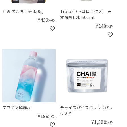
九鬼 黒ごまラテ 150g
Trolox（トロロックス） 天
然抗酸化水 500mL
¥
432
税込
¥
248
税込
プラズマ解離水
チャイスパイスパック 2パッ
ク入り
¥
199
税込
¥
1,380
税込