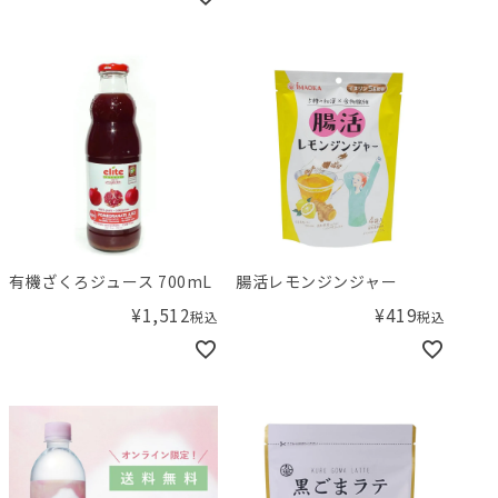
有機ざくろジュース 700mL
腸活レモンジンジャー
¥
1,512
¥
419
税込
税込