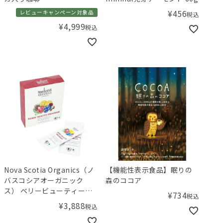
¥
456
レビューキャンペーン対象品
税込
¥
4,999
税込
Nova Scotia Organics（ノ
【機能性表示食品】眠りの
バスコシアオーガニック
森のココア
ス） ベリービューティープ
¥
734
税込
ログラム
¥
3,888
税込