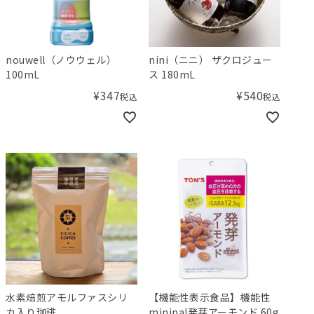
nouwell（ノウウェル）
nini（ニニ） ザクロジュー
100mL
ス 180mL
¥
347
¥
540
税込
税込
水素焙煎アモルファスシリ
【機能性表示食品】機能性
カ入り珈琲
mininal発芽アーモンド 60g