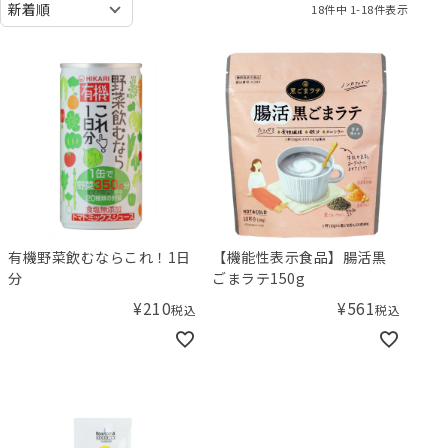
18
件中
1
-
18
件表示
有機野菜飲むならこれ！1日
【機能性表示食品】腸活黒
分
ごまラテ150g
¥
210
¥
561
税込
税込