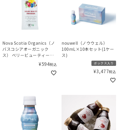
Nova Scotia Organics（ノ
nouwell（ノウウェル）
バスコシアオーガニック
100mL×10本セット(1ケー
ス） ベリービューティープ
ス)
ログラム 20g
¥
594
ボックス入り
税込
¥
3,477
税込