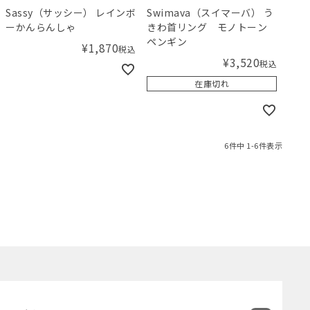
Sassy（サッシー） レインボ
Swimava（スイマーバ） う
ーかんらんしゃ
きわ首リング モノトーン
ペンギン
¥
1,870
税込
¥
3,520
税込
在庫切れ
6
件中
1
-
6
件表示