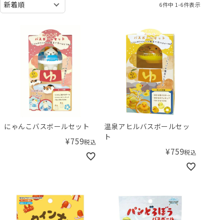
6
件中
1
-
6
件表示
にゃんこバスボールセット
温泉アヒルバスボールセッ
ト
¥
759
税込
¥
759
税込