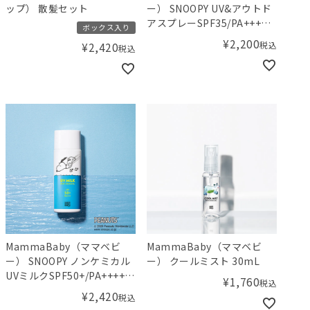
ップ） 散髪セット
ー） SNOOPY UV&アウトド
アスプレーSPF35/PA+++
ボックス入り
80mL
¥
2,200
税込
¥
2,420
税込
MammaBaby（ママベビ
MammaBaby（ママベビ
ー） SNOOPY ノンケミカル
ー） クールミスト 30mL
UVミルクSPF50+/PA++++
¥
1,760
税込
50mL
¥
2,420
税込