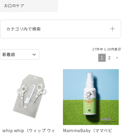
お口のケア
カテゴリ内で検索
27
件中
1
-
20
件表示
1
2
whip whip（ウィップ ウィ
MammaBaby（ママベビ