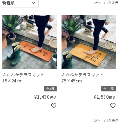
2
件中
1
-
2
件表示
ふかふかテラスマット
ふかふかテラスマット
75×24cm
75×45cm
全3種
全10種
¥
1,430
¥
2,530
税込
税込
2
件中
1
-
2
件表示