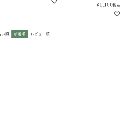
¥
1,100
税込
高い順
新着順
レビュー順