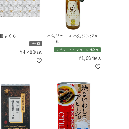
北極まくら
本気ジュース 本気ジンジャ
エール
全4種
レビューキャンペーン対象品
¥
4,400
税込
¥
1,684
税込