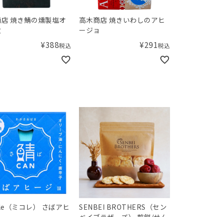
店 焼き鯖の燻製塩オ
高木商店 焼きいわしのアヒ
煮
ージョ
¥
388
¥
291
税込
税込
olle（ミコレ） さばアヒ
SENBEI BROTHERS（セン
ョ
ベイブラザーズ） 煎餅/せん