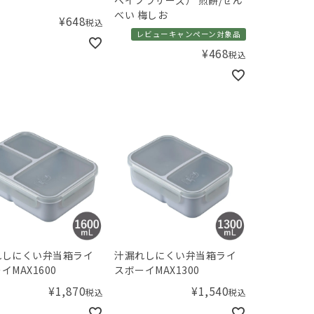
べい 梅しお
¥
648
税込
レビューキャンペーン対象品
¥
468
税込
れしにくい弁当箱ライ
汁漏れしにくい弁当箱ライ
イMAX1600
スボーイMAX1300
¥
1,870
¥
1,540
税込
税込