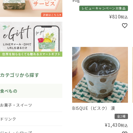
レビューキャンペーン対象品
¥
810
税込
カテゴリから探す
食べもの
お菓子・スイーツ
BISQUE（ビスク） 漠
全2種
ドリンク
¥
1,430
税込
ジャム・シロップ