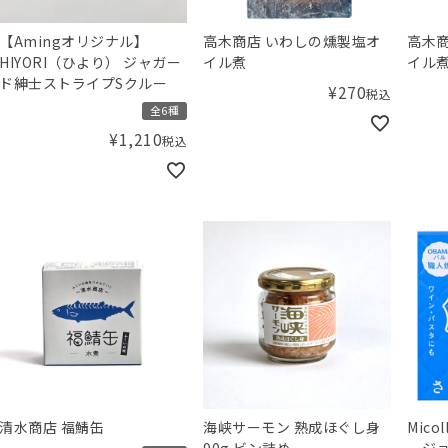
【Amingオリジナル】
高木商店 いわしの燻製塩オ
高木商
HIYORI（ひより） ジャガー
イル煮
イル
ド紳士ストライプSクルー
¥
270
税込
全6種
¥
1,210
税込
清水商店 福鯖缶
海峡サーモン 熟成ほぐし身
Mic
90g ビン詰め
ージ