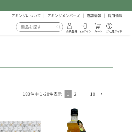
アミングについて
アミングメンバーズ
店舗情報
採用情報
会員登録
ログイン
カート
ご利用ガイド
1
2
…
10
183
件中
1
-
20
件表示