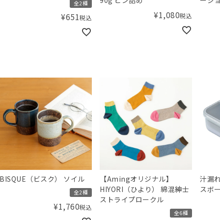
全2種
¥
1,080
税込
¥
651
税込
BISQUE（ビスク） ソイル
【Amingオリジナル】
汁漏
HIYORI（ひより） 綿混紳士
スボー
全2種
ストライプロークル
¥
1,760
税込
全6種