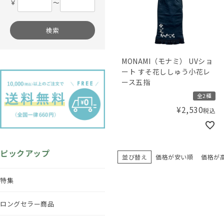
￥
〜
検索
MONAMI（モナミ） UVショ
ート すそ花ししゅう小花レ
ース五指
全2種
¥
2,530
税込
ピックアップ
並び替え
価格が安い順
価格が
特集
ロングセラー商品