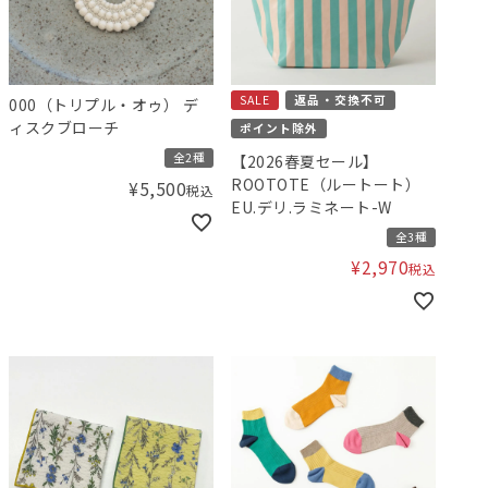
SALE
返品・交換不可
000（トリプル・オゥ） デ
ィスクブローチ
ポイント除外
全2種
【2026春夏セール】
ROOTOTE（ルートート）
¥
5,500
税込
EU.デリ.ラミネート-W
全3種
¥
2,970
税込