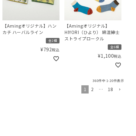
【Amingオリジナル】ハン
【Amingオリジナル】
カチ ハーバルライン
HIYORI（ひより） 綿混紳士
ストライプロークル
全2種
全6種
¥
792
税込
¥
1,100
税込
360
件中
1
-
20
件表示
1
2
…
18