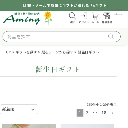
LINE・メールで簡単にギフトが贈れる「eギフト」
メニュー
探す
ログイン
カート
店舗情報
TOP
ギフトを探す
贈るシーンから探す
誕生日ギフト
誕生日ギフト
360
件中
1
-
20
件表示
1
2
…
18