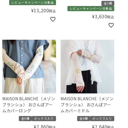
レビューキャンペーン対象品
全3種
レビューキャンペーン対象品
¥
13,200
税込
¥
3,630
税込
MAISON BLANCHE（メゾン
MAISON BLANCHE（メゾン
ブランシュ） おさんぽアー
ブランシュ） おさんぽアー
ムカバーロング
ムカバーミドル
全9種
ボックス入り
全4種
ボックス入り
¥
2,860
¥
2,640
税込
税込