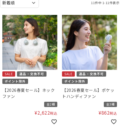
11
件中
1
-
11
件表示
SALE
返品・交換不可
SALE
返品・交換不可
ポイント除外
ポイント除外
【2026春夏セール】ネック
【2026春夏セール】ポケッ
ファン
トハンディファン
全2種
全3種
¥
2,622
¥
862
税込
税込