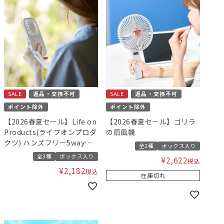
SALE
返品・交換不可
SALE
返品・交換不可
ポイント除外
ポイント除外
【2026春夏セール】Life on
【2026春夏セール】ゴリラ
Products(ライフオンプロダ
の扇風機
クツ) ハンズフリー5wayス
全2種
ボックス入り
リムファン
全3種
ボックス入り
¥
2,622
税込
¥
2,182
税込
在庫切れ