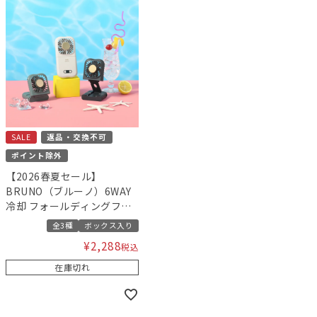
SALE
返品・交換不可
ポイント除外
【2026春夏セール】
BRUNO（ブルーノ）6WAY
冷却 フォールディングファ
ン
全3種
ボックス入り
¥
2,288
税込
在庫切れ