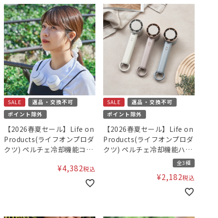
SALE
返品・交換不可
SALE
返品・交換不可
ポイント除外
ポイント除外
【2026春夏セール】Life on
【2026春夏セール】Life on
Products(ライフオンプロダ
Products(ライフオンプロダ
クツ) ペルチェ冷却機能コン
クツ) ペルチェ冷却機能ハン
パクトネックファン
ディファン カラビナ付
全3種
¥
4,382
税込
¥
2,182
税込