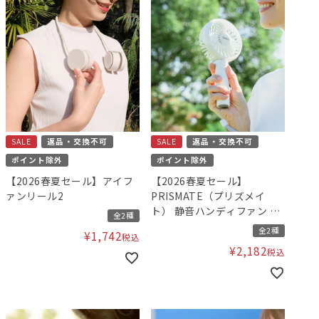
SALE
返品・交換不可
SALE
返品・交換不可
ポイント除外
ポイント除外
【2026春夏セール】アイフ
【2026春夏セール】
ァンリール2
PRISMATE（プリズメイ
ト） 静音ハンディファン ア
全2種
ロマトレイ付
全2種
¥
1,742
税込
¥
2,182
税込