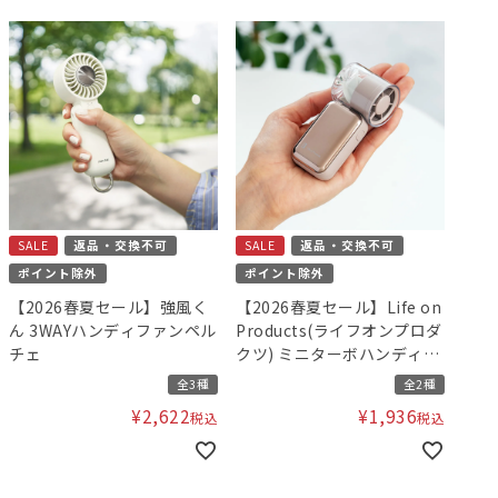
SALE
返品・交換不可
SALE
返品・交換不可
ポイント除外
ポイント除外
【2026春夏セール】強風く
【2026春夏セール】Life on
ん 3WAYハンディファンペル
Products(ライフオンプロダ
チェ
クツ) ミニターボハンディフ
ァン
全3種
全2種
¥
2,622
¥
1,936
税込
税込