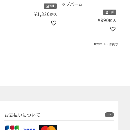
ップバーム
全2種
全6種
¥
1,320
税込
¥
990
税込
8
件中
1
-
8
件表示
お支払いについて