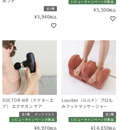
灸プチ
レビューキャンペーン対象品
全3種
¥
5,500
税込
¥
5,940
税込
DOCTOR AIR（ドクターエ
Lourdes（ルルド） プロも
ア） エクサガン ケア
みフットマッサージャー
全3種
ボックス入り
全2種
レビューキャンペーン対象品
レビューキャンペーン対象品
¥
6,930
¥
14,850
税込
税込