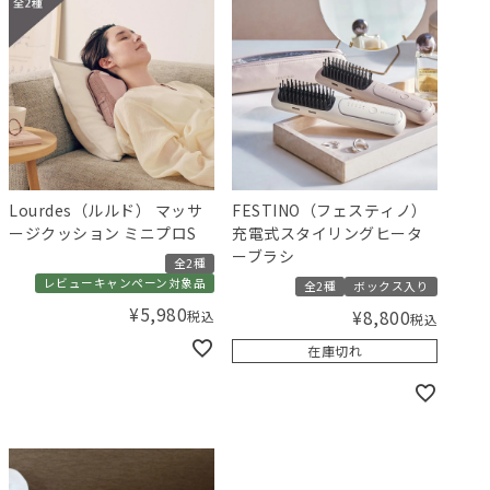
Lourdes（ルルド） マッサ
FESTINO（フェスティノ）
ージクッション ミニプロS
充電式スタイリングヒータ
ーブラシ
全2種
レビューキャンペーン対象品
全2種
ボックス入り
¥
5,980
¥
8,800
税込
税込
在庫切れ