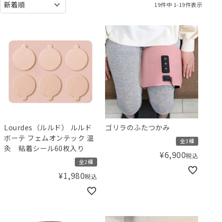
19
件中
1
-
19
件表示
Lourdes（ルルド） ルルド
ゴリラのふたつかみ
ボーテ フェムオンテック 温
全3種
灸 粘着シール60枚入り
¥
6,900
税込
全2種
¥
1,980
税込