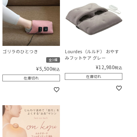
ゴリラのひとつき
Lourdes（ルルド） おやす
みフットケア グレー
全3種
¥
12,980
税込
¥
5,500
税込
在庫切れ
在庫切れ