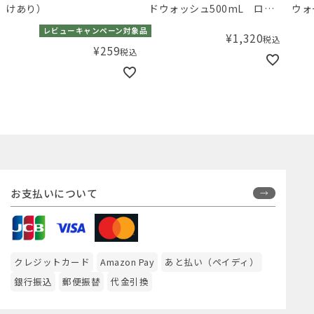
けあり）
ドウォッシュ500mL ロー
ウォ
ズ＆ポピー
レビューキャンペーン対象品
¥
1,320
税込
¥
259
税込
お支払いについて
クレジットカード
Amazon Pay
あと払い（ペイディ）
銀行振込
郵便振替
代金引換