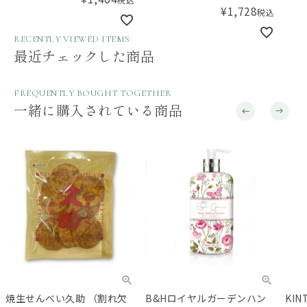
¥
1,728
税込
RECENTLY VIEWED ITEMS
最近チェックした商品
FREQUENTLY BOUGHT TOGETHER
一緒に購入されている商品
焼生せんべい久助 （割れ欠
B&Hロイヤルガーデンハン
KI