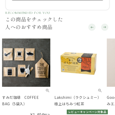
RECOMMENDED FOR YOU
この商品をチェックした
人へのおすすめ商品
すみだ珈琲 COFFEE
Lakshimi（ラクシュミー）
Goo
BAG（5袋入）
極上はちみつ紅茶
みエ
レビューキャンペーン対象品
¥
1,404
税込