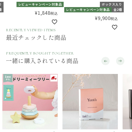
り
レビューキャンペーン対象品
ボックス入り
種
レビューキャンペーン対象品
全2種
¥
1,848
税込
¥
9,900
税込
RECENTLY VIEWED ITEMS
最近チェックした商品
FREQUENTLY BOUGHT TOGETHER
一緒に購入されている商品