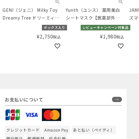
GENI（ジェニ） Milky Toy
Yunth（ユンス） 薬用美白
JAM
Dreamy Tree ドリーミィー
シートマスク【医薬部外
ズマ
ツリー
品】
トA
ボックス入り
レビューキャンペーン対象品
¥
2,750
¥
1,980
税込
税込
お支払いについて
クレジットカード
Amazon Pay
あと払い（ペイディ）
銀行振込
郵便振替
代金引換