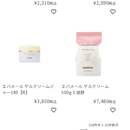
¥
2,310
¥
2,090
税込
税込
エバメール ゲルクリームジ
エバメール ゲルクリーム
ャー180【R】
500g S 詰替
¥
3,850
¥
7,480
税込
税込
158
件中
1
-
20
件表示