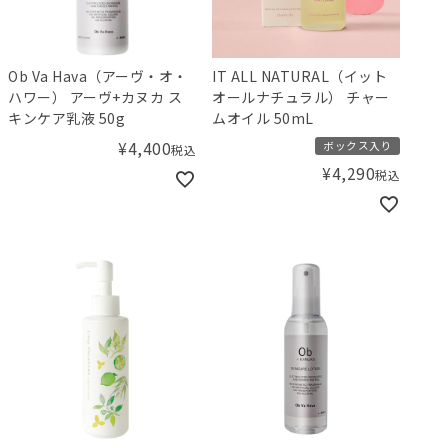
Ob Va Hava（アーヴ・オ・
IT ALL NATURAL（イット
ハワー） アーヴ+カヌカ ス
オールナチュラル） チャー
キンケア乳液 50g
ムオイル 50mL
¥
4,400
ボックス入り
税込
¥
4,290
税込