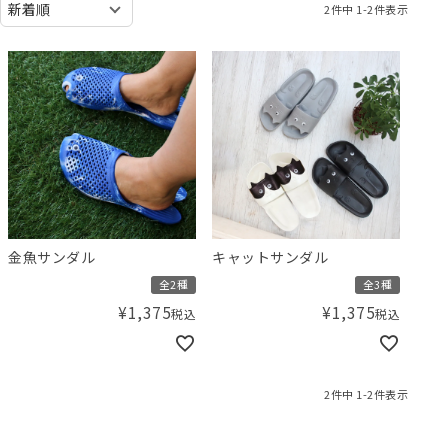
2
件中
1
-
2
件表示
金魚サンダル
キャットサンダル
全2種
全3種
¥
1,375
¥
1,375
税込
税込
2
件中
1
-
2
件表示