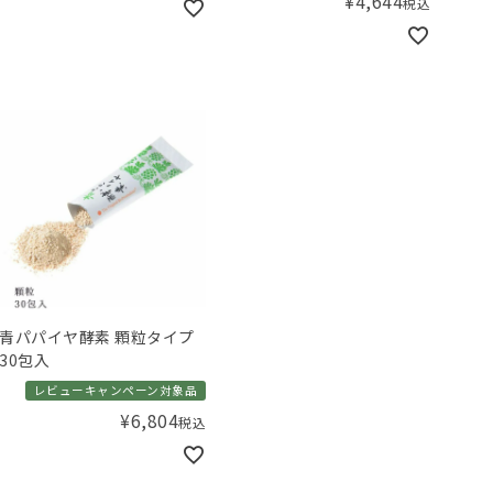
¥
4,644
税込
青パパイヤ酵素 顆粒タイプ
30包入
レビューキャンペーン対象品
¥
6,804
税込