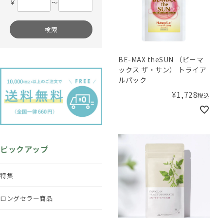
￥
〜
検索
BE-MAX theSUN （ビーマ
ックス ザ・サン） トライア
ルパック
¥
1,728
税込
ピックアップ
特集
ロングセラー商品