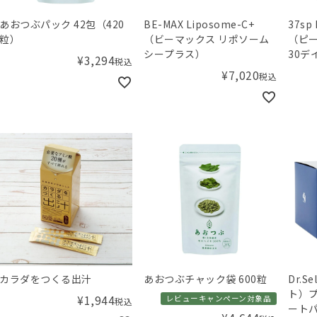
あおつぶパック 42包（420
BE-MAX Liposome-C+
37sp 
粒）
（ビーマックス リポソーム
（ピ
シープラス）
30デ
¥
3,294
税込
¥
7,020
税込
カラダをつくる出汁
あおつぶチャック袋 600粒
Dr.
ト）プ
¥
1,944
レビューキャンペーン対象品
税込
ートパ