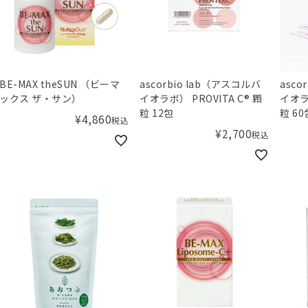
BE-MAX theSUN （ビーマ
ascorbio lab（アスコルバ
asco
ックス ザ・サン）
イオラボ） PROVITA C® 顆
イオラボ
粒 12包
粒 60
¥
4,860
税込
¥
2,700
税込