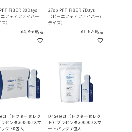
PFT FiBER 30Days
37sp PFT FiBER 7Days
ーエフティファイバー
（ピーエフティファイバー7
イズ）
デイズ）
¥
4,860
¥
1,620
税込
税込
Select（ドクターセレク
Dr.Select（ドクターセレク
ラセンタ300000スマ
ト）プラセンタ300000スマ
ック 30包入
ートパック 7包入