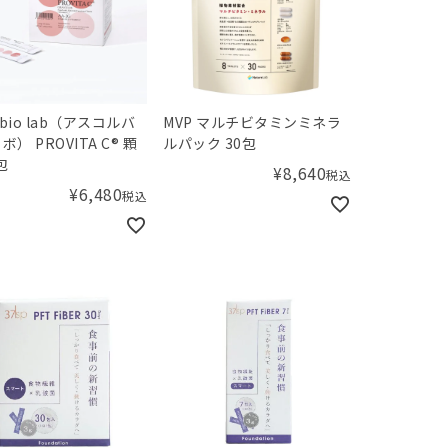
rbio lab（アスコルバ
MVP マルチビタミンミネラ
） PROVITA C® 顆
ルパック 30包
包
¥
8,640
税込
¥
6,480
税込