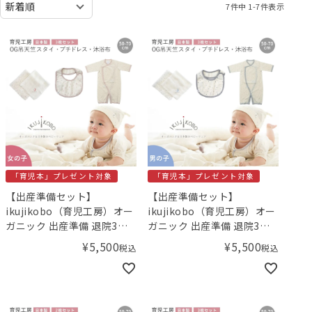
7
件中
1
-
7
件表示
「育児本」プレゼント対象
「育児本」プレゼント対象
【出産準備セット】
【出産準備セット】
ikujikobo（育児工房）オー
ikujikobo（育児工房）オー
ガニック 出産準備 退院3点
ガニック 出産準備 退院3点
セット 3点セット（女の子）
セット （男の子）【小児科
¥
5,500
¥
5,500
税込
税込
【小児科医の育児本プレゼ
医の育児本プレゼント！】
ント！】／Amingオリジナ
／Amingオリジナルセット
ルセット