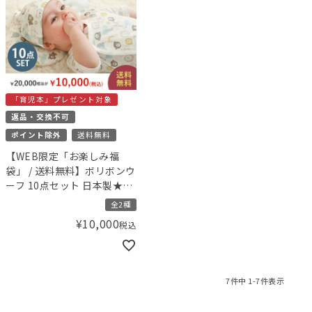
「育児本」プレゼント対象
返品・交換不可
ポイント除外
送料無料
【WEB限定「お楽しみ福
袋」 / 送料無料】ボリボンウ
ーフ 10点セット 日本製★出
産準備福袋 【小児科医の育
全2種
児本プレゼント！】
¥
10,000
税込
7
件中
1
-
7
件表示