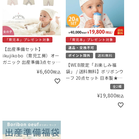
「育児本」プレゼント対象
「育児本」プレゼント対象
返品・交換不可
【出産準備セット】
ikujikobo（育児工房）オー
ポイント除外
送料無料
ガニック 出産準備3点セット
【WEB限定「お楽しみ福
（女の子）【小児科医の育
¥
6,600
袋」 / 送料無料】ボリボンウ
税込
児本プレゼント！】／
ーフ 20点セット 日本製★出
Amingオリジナルセット
産準備福袋プレミアム 【小
全2種
児科医の育児本プレゼン
¥
19,800
税込
ト！】