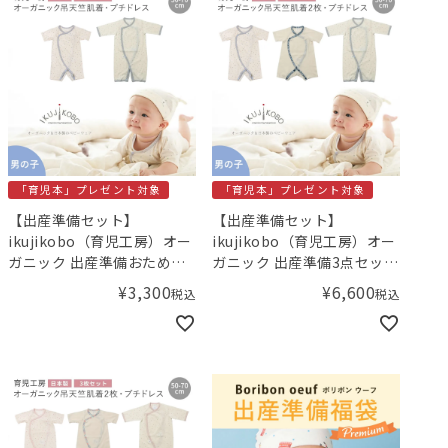
「育児本」プレゼント対象
「育児本」プレゼント対象
【出産準備セット】
【出産準備セット】
ikujikobo（育児工房）オー
ikujikobo（育児工房）オー
ガニック 出産準備おためし2
ガニック 出産準備3点セット
点セット（男の子）【小児
（男の子）【小児科医の育
¥
3,300
¥
6,600
税込
税込
科医の育児本プレゼン
児本プレゼント！】／
ト！】／Amingオリジナル
Amingオリジナルセット
セット