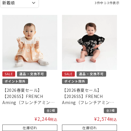
3
件中
1
-
3
件表示
SALE
返品・交換不可
SALE
返品・交換不可
ポイント除外
ポイント除外
【2026春夏セール】
【2026春夏セール】
【2026SS】FRENCH
【2026SS】FRENCH
Aming（フレンチアミン
Aming（フレンチアミン
グ）ミルキースーツ
グ）コード刺繍フリルトッ
全2種
全3種
プスミルキースーツ
¥
2,244
¥
2,574
税込
税込
在庫切れ
在庫切れ