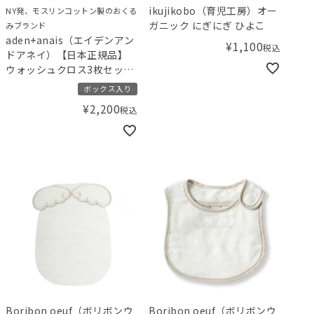
ikujikobo（育児工房）オー
NY発、モスリンコットン製のおくる
ガニック にぎにぎ ひよこ
みブランド
aden+anais（エイデンアン
¥
1,100
税込
ドアネイ）【日本正規品】
ウォッシュクロス3枚セット
スペース オーガニック
ボックス入り
¥
2,200
税込
Boribon oeuf（ボリボンウ
Boribon oeuf（ボリボンウ