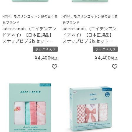
NY発、モスリンコットン製のおくる
NY発、モスリンコットン製のおくる
みブランド
みブランド
aden+anais（エイデンアン
aden+anais（エイデンアン
ドアネイ）【日本正規品】
ドアネイ）【日本正規品】
スナップビブ 2枚セット
スナップビブ 2枚セット
gelato pique ジェラートピ
gelato pique ジェラートピ
ボックス入り
ボックス入り
ケ ストロベリー･ベア
ケ ダイナソー･ベア
¥
4,400
¥
4,400
税込
税込