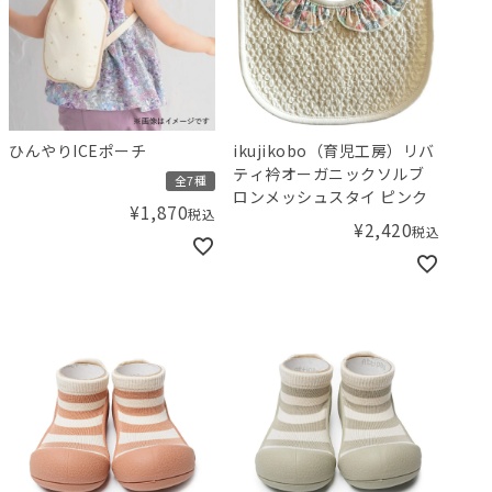
ひんやりICEポーチ
ikujikobo（育児工房）リバ
ティ衿オーガニックソルブ
全7種
ロンメッシュスタイ ピンク
¥
1,870
税込
¥
2,420
税込