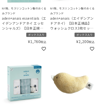
NY発、モスリンコットン製のおくる
NY発、モスリンコットン製のおくる
みブランド
みブランド
aden+anais essentials（エ
aden+anais（エイデンアン
イデンアンドアネイ エッセ
ドアネイ）【日本正規品】
ンシャルズ）【日本正規
ウォッシュクロス3枚セット
品】ウォッシュクロス3枚セ
リボン オーガニック
ボックス入り
ボックス入り
ット アイスクリーム
¥
1,760
¥
2,200
税込
税込