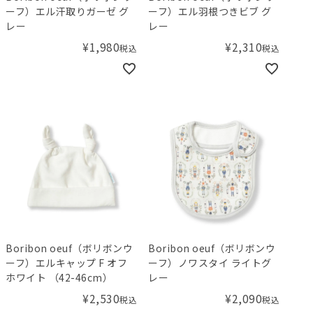
ーフ）エル汗取りガーゼ グ
ーフ）エル羽根つきビブ グ
レー
レー
¥
1,980
¥
2,310
税込
税込
Boribon oeuf（ボリボンウ
Boribon oeuf（ボリボンウ
ーフ）エルキャップ F オフ
ーフ）ノワスタイ ライトグ
ホワイト （42-46cm）
レー
¥
2,530
¥
2,090
税込
税込