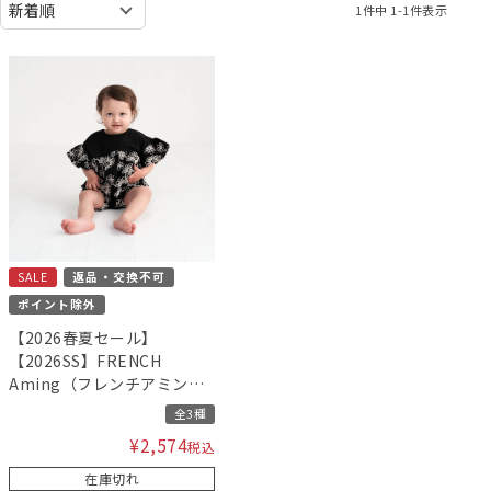
1
件中
1
-
1
件表示
SALE
返品・交換不可
ポイント除外
【2026春夏セール】
【2026SS】FRENCH
Aming（フレンチアミン
グ）コード刺繍フリルトッ
全3種
プスミルキースーツ
¥
2,574
税込
在庫切れ