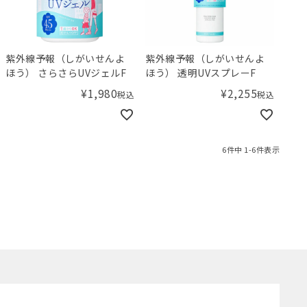
紫外線予報（しがいせんよ
紫外線予報（しがいせんよ
ほう） さらさらUVジェルF
ほう） 透明UVスプレーF
¥
1,980
¥
2,255
税込
税込
6
件中
1
-
6
件表示