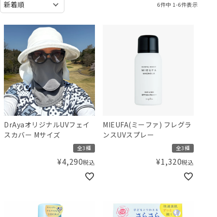
6
件中
1
-
6
件表示
DrAyaオリジナルUVフェイ
MIEUFA(ミーファ) フレグラ
スカバー Mサイズ
ンスUVスプレー
全3種
全3種
¥
4,290
¥
1,320
税込
税込