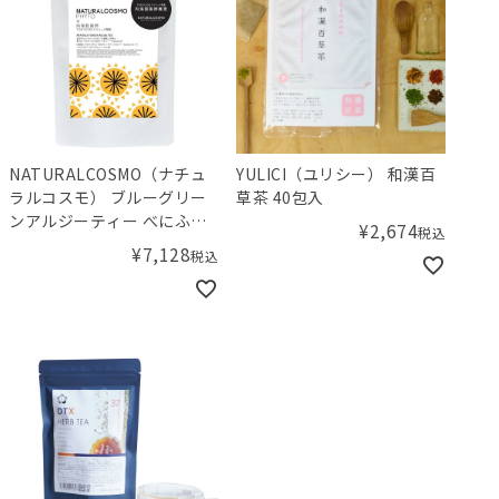
NATURALCOSMO（ナチュ
YULICI（ユリシー） 和漢百
ラルコスモ） ブルーグリー
草茶 40包入
ンアルジーティー べにふう
¥
2,674
税込
き 30包入
¥
7,128
税込