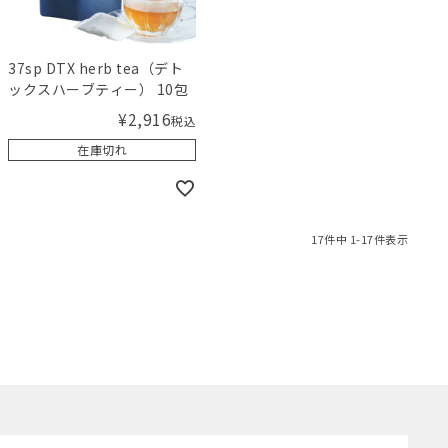
37sp DTX herb tea（デト
ックスハーブティー） 10包
¥
2,916
税込
在庫切れ
17
件中
1
-
17
件表示