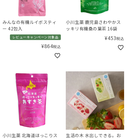
みんなの有機ルイボスティ
小川生薬 鹿児島さわやかス
ー 42包入
ッキリ有機桑の葉茶 16袋
¥
453
レビューキャンペーン対象品
税込
¥
864
税込
小川生薬 北海道ほっこりス
生活の木 水出しできる。お