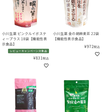
小川生薬 ピンクルイボステ
小川生薬 金の胡麻麦茶 22袋
ィープラス 18袋【機能性表
【機能性表示食品】
示食品】
¥
972
税込
レビューキャンペーン対象品
¥
831
税込