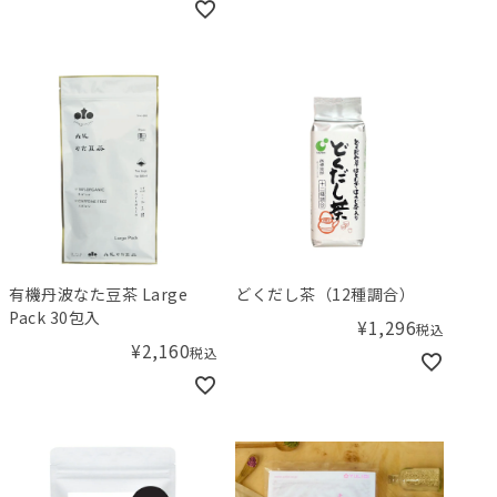
有機丹波なた豆茶 Large
どくだし茶（12種調合）
Pack 30包入
¥
1,296
税込
¥
2,160
税込