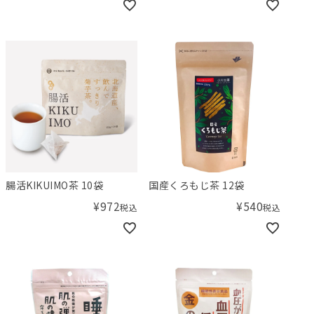
腸活KIKUIMO茶 10袋
国産くろもじ茶 12袋
¥
972
¥
540
税込
税込