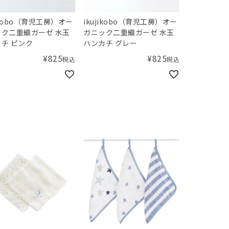
jikobo（育児工房）オー
ikujikobo（育児工房）オー
ク二重織ガーゼ 水玉
ガニック二重織ガーゼ 水玉
チ ピンク
ハンカチ グレー
¥
825
¥
825
税込
税込