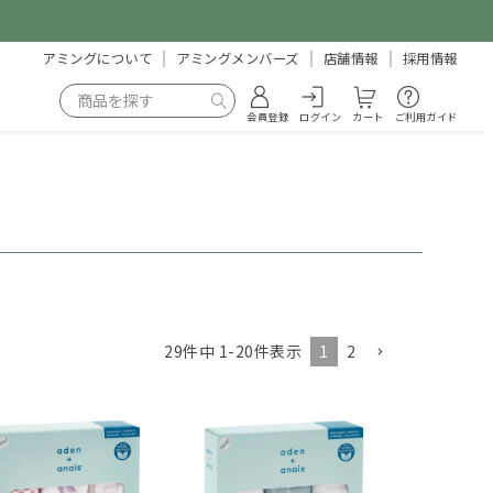
アミングについて
アミングメンバーズ
店舗情報
採用情報
会員登録
ログイン
カート
ご利用ガイド
1
2
29
件中
1
-
20
件表示