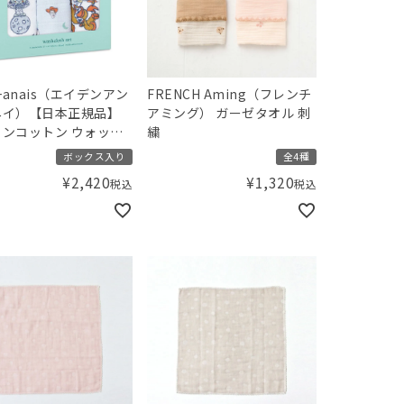
n+anais（エイデンアン
FRENCH Aming（フレンチ
ネイ）【日本正規品】
アミング） ガーゼタオル 刺
ンコットン ウォッシ
繍
ス 3枚セット ディズ
ボックス入り
全4種
トイストーリー toy
¥
2,420
¥
1,320
税込
税込
 3-pack classic
loths