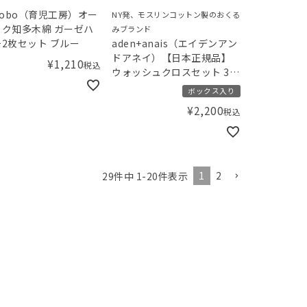
jikobo（育児工房）オー
NY発、モスリンコットン製のおくる
ク知多木綿 ガーゼハ
みブランド
2枚セット ブルー
aden+anais（エイデンアン
ドアネイ）【日本正規品】
¥
1,210
税込
ウォッシュクロスセット 3枚
セット rock star ロックス
ボックス入り
ター
¥
2,200
税込
1
2
29
件中
1
-
20
件表示