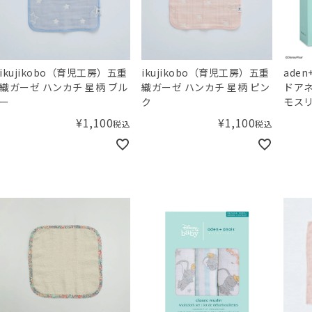
ikujikobo（育児工房）五重
ikujikobo（育児工房）五重
ade
織ガーゼ ハンカチ 星柄 ブル
織ガーゼ ハンカチ 星柄 ピン
ドア
ー
ク
モスリ
ュクロ
¥
1,100
¥
1,100
税込
税込
ニー 
story
washc