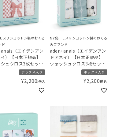
、モスリンコットン製のおくる
NY発、モスリンコットン製のおくる
ンド
みブランド
n+anais（エイデンアン
aden+anais（エイデンアン
ネイ）【日本正規品】
ドアネイ）【日本正規品】
ッシュクロス3枚セット
ウォッシュクロス3枚セット
 オーガニック
スペース オーガニック
ボックス入り
ボックス入り
¥
2,200
¥
2,200
税込
税込