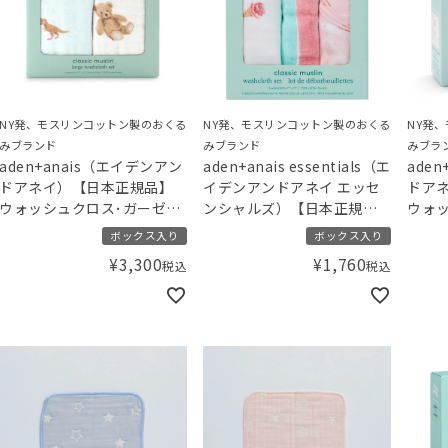
NY発、モスリンコットン製のおくる
NY発、モスリンコットン製のおくる
NY発
みブランド
みブランド
みブラ
aden+anais（エイデンアン
aden+anais essentials（エ
ade
ドアネイ）【日本正規品】
イデンアンドアネイ エッセ
ドア
ウォッシュクロス･ガーゼハ
ンシャルズ）【日本正規
ウォ
ンカチ 2枚セット gelato
品】ウォッシュクロス3枚セ
リボン
ボックス入り
ボックス入り
pique ジェラートピケ ダイ
ット アイスクリーム
¥
3,300
¥
1,760
税込
税込
ナソー･ベア