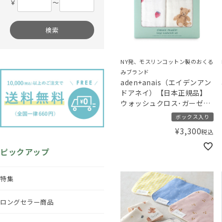
￥
〜
検索
NY発、モスリンコットン製のおくる
みブランド
aden+anais（エイデンアン
ドアネイ）【日本正規品】
ウォッシュクロス･ガーゼハ
ンカチ 2枚セット gelato
ボックス入り
pique ジェラートピケ スト
¥
3,300
税込
ロベリー･ベア
ピックアップ
特集
ロングセラー商品