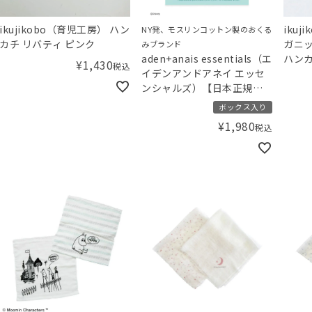
ikujikobo（育児工房） ハン
iku
NY発、モスリンコットン製のおくる
カチ リバティ ピンク
ガニッ
みブランド
aden+anais essentials（エ
ハンカ
¥
1,430
税込
イデンアンドアネイ エッセ
ンシャルズ）【日本正規
品】モスリンコットン ウォ
ボックス入り
ッシュクロス 3枚セット デ
¥
1,980
税込
ィズニー ダンボ
washcloths -dumbo- 3pk