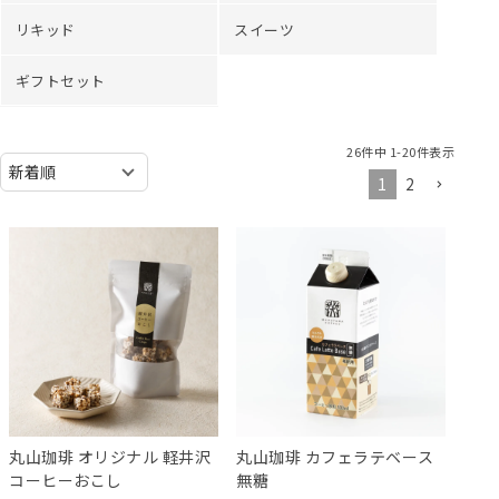
リキッド
スイーツ
ギフトセット
26
件中
1
-
20
件表示
1
2
丸山珈琲 オリジナル 軽井沢
丸山珈琲 カフェラテベース
コーヒーおこし
無糖