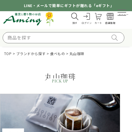
LINE・メールで簡単にギフトが贈れる「eギフト」
メニュー
探す
ログイン
カート
店舗情報
TOP
ブランドから探す
食べもの
丸山珈琲
丸山珈琲
PICK UP