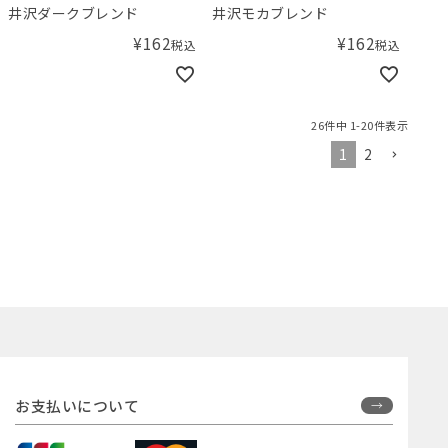
井沢ダークブレンド
井沢モカブレンド
¥
162
¥
162
税込
税込
26
件中
1
-
20
件表示
1
2
お支払いについて