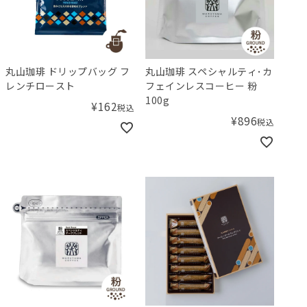
丸山珈琲 ドリップバッグ フ
丸山珈琲 スペシャルティ･カ
レンチロースト
フェインレスコーヒー 粉
100g
¥
162
税込
¥
896
税込