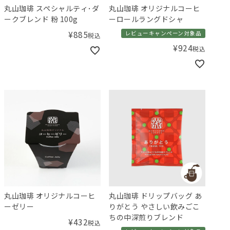
丸山珈琲 スペシャルティ･ダ
丸山珈琲 オリジナルコーヒ
ークブレンド 粉 100g
ーロールラングドシャ
¥
885
レビューキャンペーン対象品
税込
¥
924
税込
丸山珈琲 オリジナルコーヒ
丸山珈琲 ドリップバッグ あ
ーゼリー
りがとう やさしい飲みごこ
ちの中深煎りブレンド
¥
432
税込