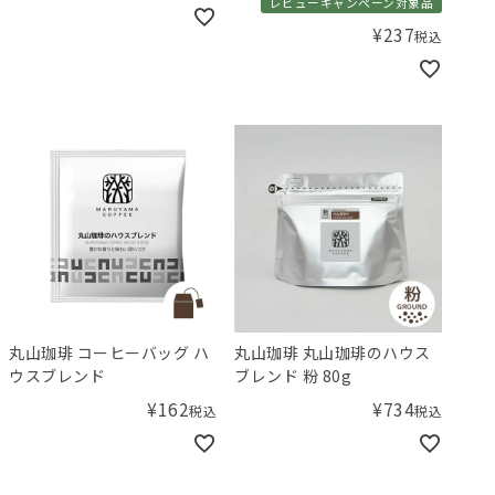
レビューキャンペーン対象品
¥
237
税込
丸山珈琲 コーヒーバッグ ハ
丸山珈琲 丸山珈琲のハウス
ウスブレンド
ブレンド 粉 80g
¥
162
¥
734
税込
税込