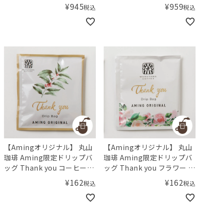
¥
945
¥
959
税込
税込
【Amingオリジナル】 丸山
【Amingオリジナル】 丸山
珈琲 Aming限定ドリップバ
珈琲 Aming限定ドリップバ
ッグ Thank you コーヒーの
ッグ Thank you フラワー モ
実 ブラジルビーベリー
カブレンド
¥
162
¥
162
税込
税込