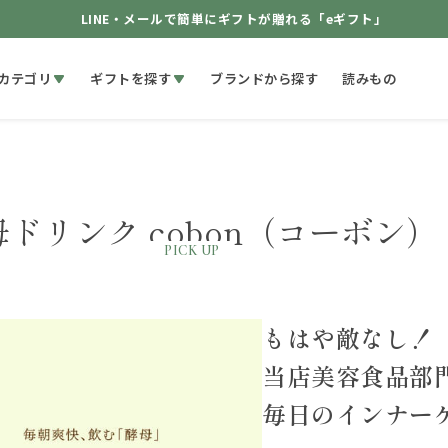
LINE・メールで簡単にギフトが贈れる「eギフト」
カテゴリ
ギフトを探す
ブランドから探す
読みもの
母ドリンク
cobon（コーボン）
PICK UP
もはや敵なし！
当店美容食品部門
毎日のインナー