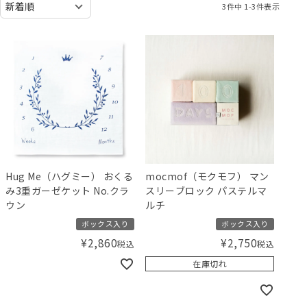
3
件中
1
-
3
件表示
Hug Me（ハグミー） おくる
mocmof（モクモフ） マン
み3重ガーゼケット No.クラ
スリーブロック パステルマ
ウン
ルチ
ボックス入り
ボックス入り
¥
2,860
¥
2,750
税込
税込
在庫切れ