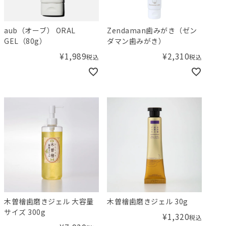
aub（オーブ） ORAL
Zendaman歯みがき（ゼン
GEL（80g）
ダマン歯みがき）
¥
1,989
¥
2,310
税込
税込
木曽檜歯磨きジェル 大容量
木曽檜歯磨きジェル 30g
サイズ 300g
¥
1,320
税込