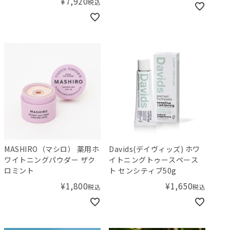
¥
7,920
税込
MASHIRO（マシロ） 薬用ホ
Davids(デイヴィッズ) ホワ
ワイトニングパウダー ザク
イトニングトゥースペース
ロミント
ト センシティブ50g
¥
1,800
¥
1,650
税込
税込