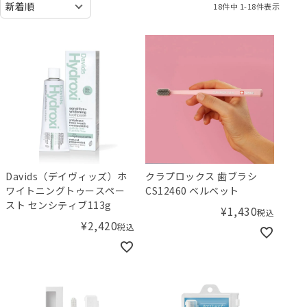
18
件中
1
-
18
件表示
Davids（デイヴィッズ）ホ
クラプロックス 歯ブラシ
ワイトニングトゥースペー
CS12460 ベルベット
スト センシティブ113g
¥
1,430
税込
¥
2,420
税込