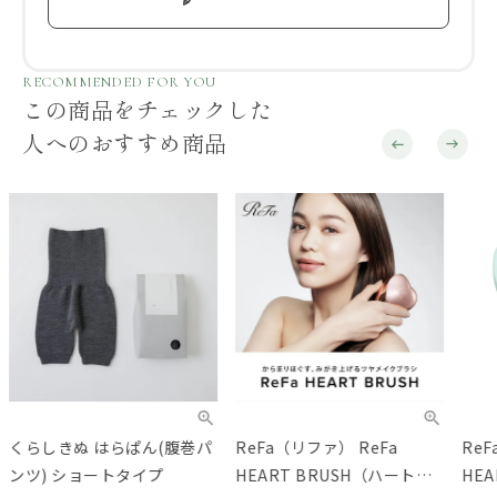
RECOMMENDED FOR YOU
この商品をチェックした
人へのおすすめ商品
くらしきぬ はらぱん(腹巻パ
ReFa（リファ） ReFa
ReF
ンツ) ショートタイプ
HEART BRUSH（ハートブ
HEA