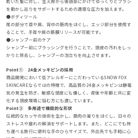
乾いた髪に対し、生え際から後頭部にかけてゆっくりとブラシ
を動かし巡りをサポートするための適度な圧力を加えます。
●ボディツール
尾の部分で首や肩、背中の筋肉をほぐし、エッジ部分を使用す
ることで、手首や肩の筋膜リリースが可能です。
●シャンプー前のケア
シャンプー前にブラッシングを行うことで、頭皮の汚れをしっ
かりと除去し、シャンプーの泡立ちを向上させます。
Point① 24金メッキピンの採用
商品開発において低アレルギーにこだわっているSNOW FOX
SKINCAREならではの特徴で、高品質の24金メッキピンは静電
気の発生を防ぎ、敏感な頭皮にも優しく、産後や年齢と共に変
化する頭皮環境に悩む方にも適しています。
Point② 多用途で機能的な形状
伝統的なカッサの技術を生かし、筋肉の凝りをほぐし、日々の
ストレスや疲れの解消をサポートします。また、どこにでも持
ち運べる旅行に便利な手のひらサイズで、外出先でも手軽に心