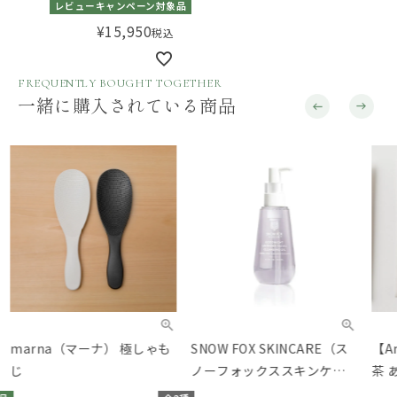
レビューキャンペーン対象品
ゴースト ヘアブラシ ブラッ
¥
15,950
税込
ク
FREQUENTLY BOUGHT TOGETHER
一緒に購入されている商品
marna（マーナ） 極しゃも
SNOW FOX SKINCARE（ス
【A
じ
ノーフォックススキンケ
茶 
ア） グッドナイト フレンチ