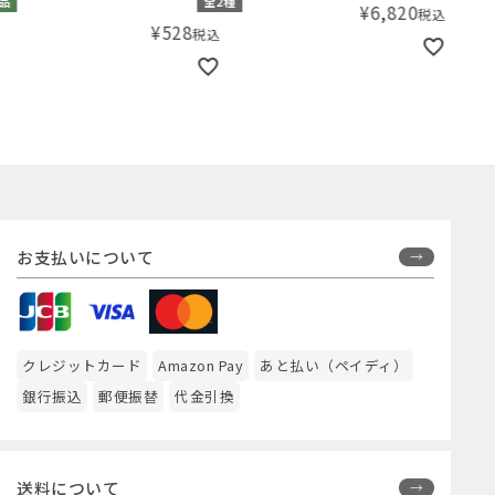
品
全2種
¥
6,820
税込
ガーデン フェイシャル クレ
¥
528
税込
ンジング オイル 100mL
お支払いについて
クレジットカード
Amazon Pay
あと払い（ペイディ）
銀行振込
郵便振替
代金引換
送料について