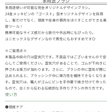
多用途ブラシ
多用途使いが可能な完全オリジナルデザインブラシ。
24金メッキピンの「ゴースト」型オリジナルデザインを採用
し、髪だけでなく、頭皮や全身の筋肉をほぐすことができる美
容ツール！
携帯可能なサイズ感だから旅行や外出時にもぴったり。
ユニセックスなデザインなので男性にもおすすめです◎
※ご留意点※
本製品中央の穴は空気穴です。不良品ではございませんので安
心してご使用ください。空気穴があることで、ゴムが下向きに
押される張力が加わります。さらに、ブラシの中に空気が閉じ
込められると、ブラッシング中に弾力性を維持できなくなりま
す。空気穴は、職人がゴムにピンを手作業で焼き付けて作った
もので、古くから伝わる伝統的な手作りブラシの作り方です。
使い方
●頭皮ケア