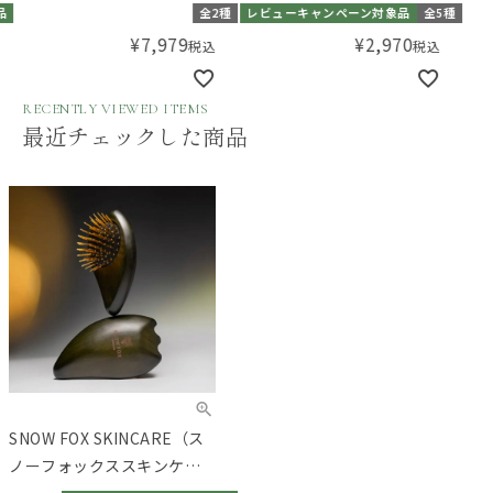
ラシ）
SC
品
全2種
レビューキャンペーン対象品
全5種
ース
¥
7,979
¥
2,970
税込
税込
RECENTLY VIEWED ITEMS
最近チェックした商品
SNOW FOX SKINCARE（ス
ノーフォックススキンケ
ア） プレミアム FOX カッサ