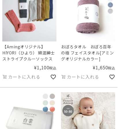
【Amingオリジナル】
おぼろタオル おぼろ百年
HIYORI（ひより） 綿混紳士
の極 フェイスタオル[アミン
ストライプクルーソックス
グオリジナルカラー]
¥
1,100
¥
1,650
税込
税込
カートに入れる
カートに入れる