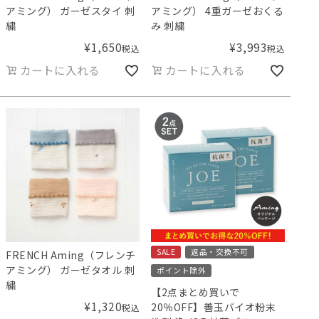
アミング） ガーゼスタイ 刺
アミング） 4重ガーゼおくる
繍
み 刺繍
¥
1,650
¥
3,993
税込
税込
カートに入れる
カートに入れる
SALE
返品・交換不可
FRENCH Aming（フレンチ
アミング） ガーゼタオル 刺
ポイント除外
繍
【2点まとめ買いで
¥
1,320
20％OFF】善玉バイオ粉末
税込