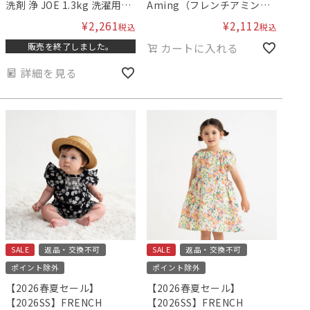
洗剤 浄 JOE 1.3kg 洗濯用洗
Aming（フレンチアミン
剤 ［アミングオリジナルパ
グ）フラワーカバーオール F
¥
2,261
¥
2,112
税込
税込
ッケージ］ 2点セット
販売を終了しました。
カートに入れる
詳細を見る
SALE
返品・交換不可
SALE
返品・交換不可
ポイント除外
ポイント除外
【2026春夏セール】
【2026春夏セール】
【2026SS】FRENCH
【2026SS】FRENCH