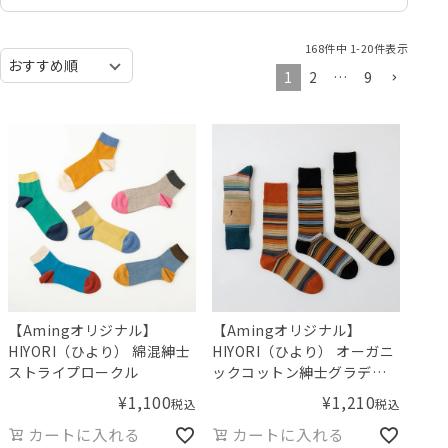
168
件中
1
-
20
件表示
1
2
…
9
【Amingオリジナル】
【Amingオリジナル】
HIYORI（ひより） 綿混紳士
HIYORI（ひより） オーガニ
ストライプロークル
ックコットン紳士グラデボ
ーダークルーソックス
¥
1,100
¥
1,210
税込
税込
カートに入れる
カートに入れる