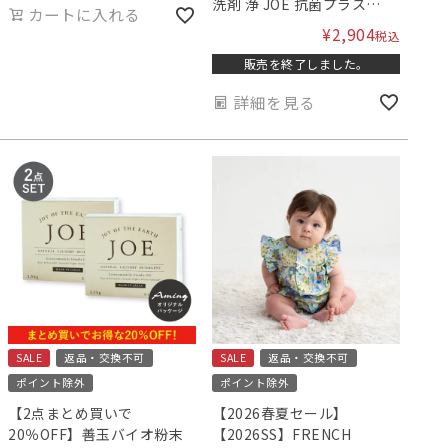
洗剤 浄 JOE 抗菌プラス
カートに入れる
1.3kg 専用スプーン付き 洗
¥
2,904
税込
濯用洗剤 ［アミングオリジ
販売を終了しました。
ナルパッケージ］ 2点セット
詳細を見る
SALE
返品・交換不可
SALE
返品・交換不可
ポイント除外
ポイント除外
【2点まとめ買いで
【2026春夏セール】
20％OFF】善玉バイオ粉末
【2026SS】FRENCH