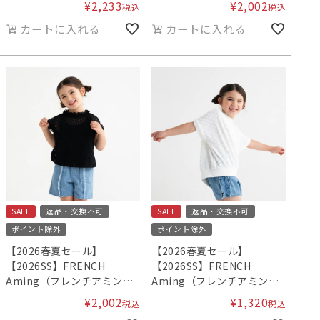
¥
2,233
¥
2,002
税込
税込
ス
カートに入れる
カートに入れる
SALE
返品・交換不可
SALE
返品・交換不可
ポイント除外
ポイント除外
【2026春夏セール】
【2026春夏セール】
【2026SS】FRENCH
【2026SS】FRENCH
Aming（フレンチアミン
Aming（フレンチアミン
グ）レースブラウス
グ）フラワージャガードプ
¥
2,002
¥
1,320
税込
税込
ルオーバー