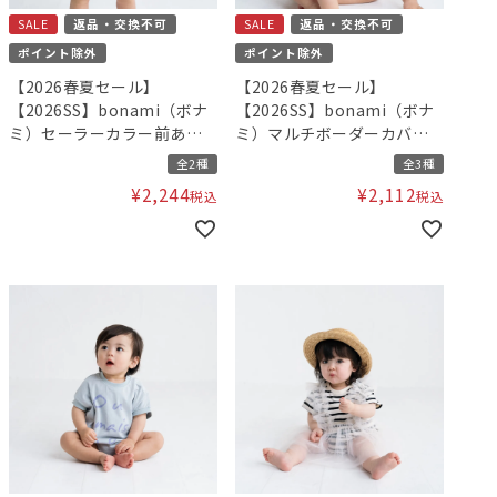
SALE
返品・交換不可
SALE
返品・交換不可
ポイント除外
ポイント除外
【2026春夏セール】
【2026春夏セール】
【2026SS】bonami（ボナ
【2026SS】bonami（ボナ
ミ）セーラーカラー前あき
ミ）マルチボーダーカバー
カバーオール
オール
全2種
全3種
¥
2,244
¥
2,112
税込
税込