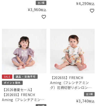
¥
4,290
全2種
税込
¥
3,960
税込
SALE
返品・交換不可
【2026SS】FRENCH
Aming（フレンチアミン
ポイント除外
グ）花柄切替リボンロンパ
【2026春夏セール】
ース
全3種
【2026SS】FRENCH
Aming（フレンチアミン
¥
3,740
税込
グ）刺繍ロンパース