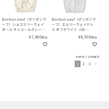
Boribon oeuf（ボリボンウ
Boribon oeuf（ボリボンウ
ーフ）ショコラツーウェイ
ーフ）エルツーウェイドレ
オール チャコールグレー
ス オフホワイト（50-
（50-70cm）
70cm）
¥
7,480
¥
6,930
税込
税込
49
件中
1
-
20
件表示
1
2
3