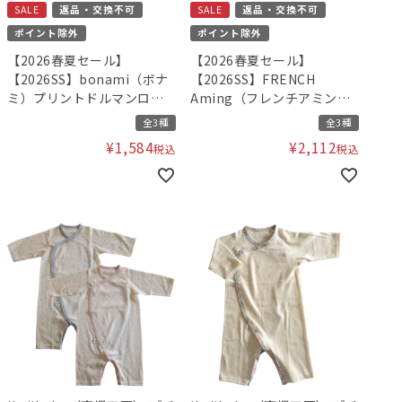
SALE
返品・交換不可
SALE
返品・交換不可
ポイント除外
ポイント除外
【2026春夏セール】
【2026春夏セール】
【2026SS】bonami（ボナ
【2026SS】FRENCH
ミ）プリントドルマンロン
Aming（フレンチアミン
パース
グ）チュールビスチェドッ
全3種
全3種
キングロンパース F
¥
1,584
¥
2,112
税込
税込