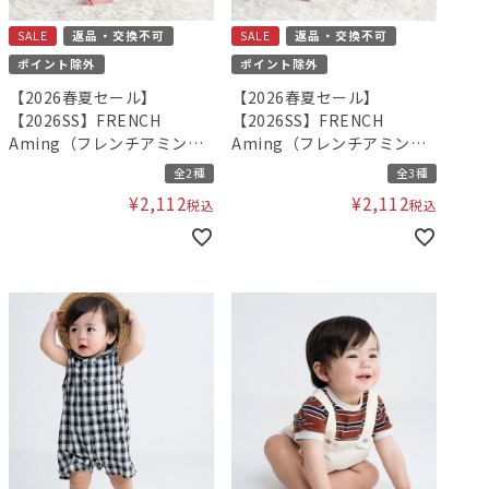
SALE
返品・交換不可
SALE
返品・交換不可
ポイント除外
ポイント除外
【2026春夏セール】
【2026春夏セール】
【2026SS】FRENCH
【2026SS】FRENCH
Aming（フレンチアミン
Aming（フレンチアミン
グ）フラワーカバーオール F
グ）スモッキングカバーオ
全2種
全3種
ール F
¥
2,112
¥
2,112
税込
税込