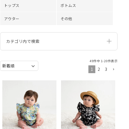
トップス
ボトムス
アウター
その他
カテゴリ内で検索
49
件中
1
-
20
件表示
1
2
3