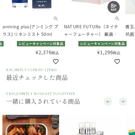
anming plus(アンミング プ
NATURE FUTURe（ネイチ
善玉
ラス) リネンミスト 50ml
ャーフューチャー） 厳選素
抗菌
材のスープバラエティセッ
ーン
品
レビューキャンペーン対象品
レビューキャンペーン対象品
ト 4種8食入
ング
¥
2,376
¥
1,296
税込
税込
ジ］
RECENTLY VIEWED ITEMS
最近チェックした商品
FREQUENTLY BOUGHT TOGETHER
一緒に購入されている商品