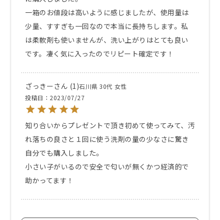
一箱のお値段は高いように感じましたが、使用量は
少量、すすぎも一回なので本当に長持ちします。私
は柔軟剤も使いませんが、洗い上がりはとても良い
です。凄く気に入ったのでリピート確定です！
ざっきー
1
石川県
30代
女性
投稿日
2023/07/27
知り合いからプレゼントで頂き初めて使ってみて、汚
れ落ちの良さと１回に使う洗剤の量の少なさに驚き
自分でも購入しました。

小さい子がいるので安全で匂いが無くかつ経済的で
助かってます！