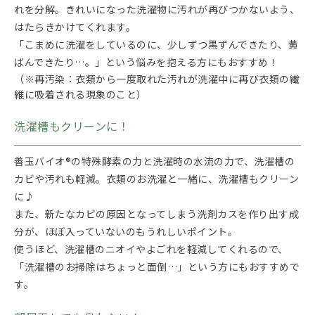
れを分解。きれいになった洗濯物に汚れが再びつかないよう、
はたらきかけてくれます。
「こまめに洗濯をしているのに、少しずつ黒ずんできたり、黄
ばんできたり…。」という悩みを抱える方にもおすすめ！
（※再汚染：衣類から一度取れた汚れが洗濯中に再び衣類の繊
維に吸着される現象のこと）
洗濯槽もクリーンに！
善玉バイオ®の特殊酵素の力と洗濯時の水流の力で、洗濯槽の
カビや汚れも軽減。衣類のお洗濯と一緒に、洗濯槽もクリーン
に♪
また、新たなカビの原因となってしまう洗剤カスを作り出す成
分が、ほぼ入っていないのもうれしいポイント。
使うほど、洗濯槽のニオイやよごれを軽減してくれるので、
「洗濯槽のお掃除はちょっと面倒…」という方にもおすすめで
す。