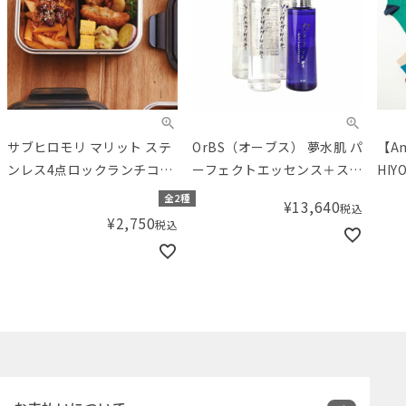
サブヒロモリ マリット ステ
OrBS（オーブス） 夢水肌 パ
【A
ンレス4点ロックランチコン
ーフェクトエッセンス＋ス
HI
テナL
キンベースウォーター3本セ
スト
全2種
¥
13,640
税込
ット
¥
2,750
税込