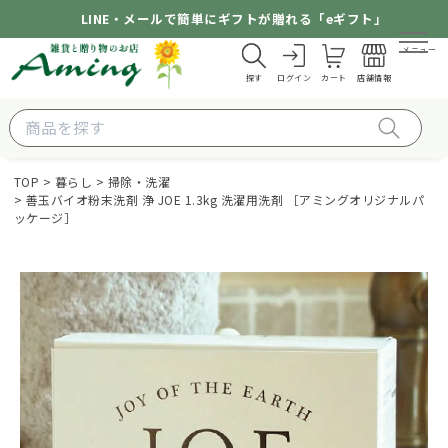
LINE・メールで簡単にギフトが贈れる「eギフト」
メニュー
探す
ログイン
カート
店舗情報
TOP
暮らし
掃除・洗濯
善玉バイオ粉末洗剤 浄 JOE 1.3kg 洗濯用洗剤 ［アミングオリジナルパ
ッケージ］