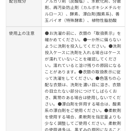
配合成分
アルカリ剤（炭酸塩）、水軟化剤、分散
剤、再汚染防止剤（カルボキシメチルセ
ルロース）、酵素、漂白剤(酸素系)、善
玉バイオ（特殊酵素）、植物性脂肪酸
使用上の注意
●お洗濯の前に、衣類の「取扱表示」を
確かめてください。●一か所に偏らない
ように洗剤を投入してください。●洗剤
投入ケースに洗剤を入れる場合はケース
が濡れていないことを確認してくださ
い。濡れていると溶け残りの原因になる
ことがあります。●衣類の取扱表示に従
って洗濯をしてください。●色落ちの心
配な衣類は、洗剤を濃い目に溶き、衣類
の目立たない部分につけてしばらくお
き、異常のある場合は使用しないでくだ
さい。●漂白剤を併用する場合は、酸素
系の漂白剤をご使用ください。●柔軟剤
を使用する場合、柔軟剤を指定量よりも
少なく調整してご使用ください。柔軟剤
の使用過多は、黒ずみの原因になること