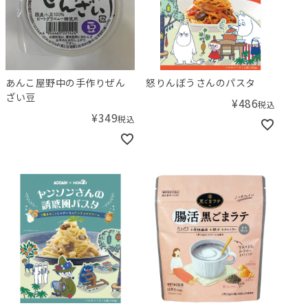
あんこ屋野中の手作りぜん
怒りんぼうさんのパスタ
ざい豆
¥
486
税込
¥
349
税込