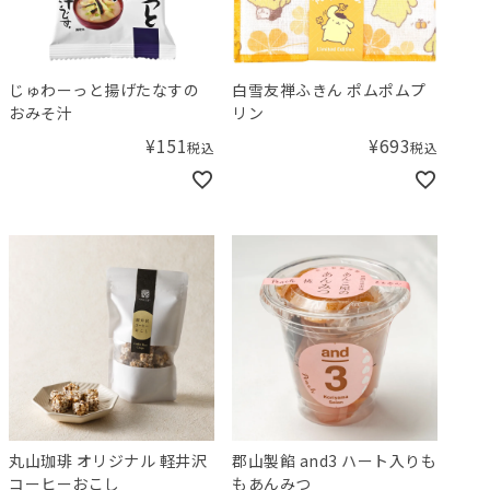
じゅわーっと揚げたなすの
白雪友禅ふきん ポムポムプ
おみそ汁
リン
¥
151
¥
693
税込
税込
丸山珈琲 オリジナル 軽井沢
郡山製餡 and3 ハート入りも
コーヒーおこし
もあんみつ