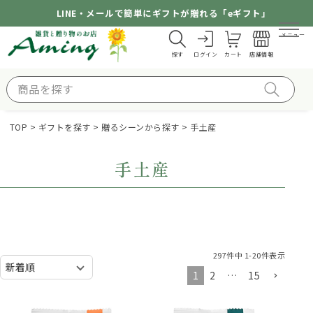
LINE・メールで簡単にギフトが贈れる「eギフト」
メニュー
探す
ログイン
カート
店舗情報
TOP
ギフトを探す
贈るシーンから探す
手土産
手土産
297
件中
1
-
20
件表示
1
2
…
15