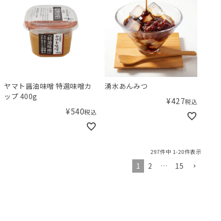
ヤマト醤油味噌 特選味噌カ
湧水あんみつ
ップ 400g
¥
427
税込
¥
540
税込
297
件中
1
-
20
件表示
1
2
…
15