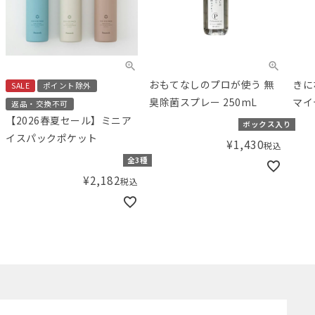
おもてなしのプロが使う 無
きに
SALE
ポイント除外
臭除菌スプレー 250mL
マイ
返品・交換不可
【2026春夏セール】ミニア
ボックス入り
イスパックポケット
¥
1,430
税込
全3種
¥
2,182
税込