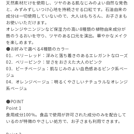
天然素材だけを使用し、ツヤのある肌なじみのよい自然な発色
と、みずみずしいつけ心地を持続させる口紅です。石油由来の
成分は一切使用していないので、大人はもちろん、お子さまも
お使いいただけます。
オレンジやニンジンなど保湿力の高い8種類の植物由来成分が
唇のうるおいを守り、ツヤのある口元を演出。華やかなメイク
を楽しめます。
●お好みで選べる4種類のカラー
01．ベリーレッド：深みと落ち着きのあるエレガントなローズ
02．ベリーピンク：甘さをおさえた大人のピンク
03．ピーチベージュ：肌なじみのよい血色感あるピンク系ベー
ジュ
04．オレンジベージュ：明るくやさしいナチュラルなオレンジ
系ベージュ
●POINT
Point 1
食用成分100％。食品で使用が許可された成分のみを配合して
いるのが特徴のやさしい処方で、お子さまも利用できます。