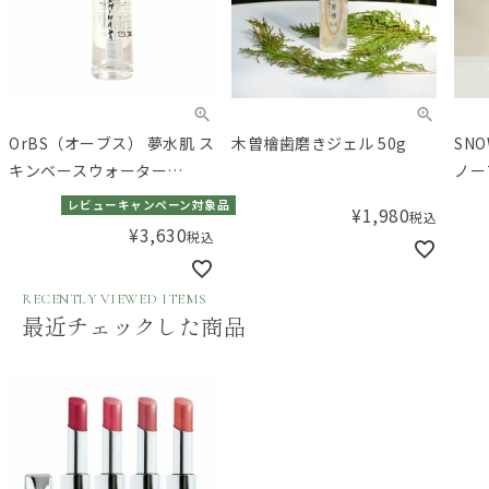
OrBS（オーブス） 夢水肌 ス
木曽檜歯磨きジェル 50g
SNO
キンベースウォーター
ノー
200mL
ア）
レビューキャンペーン対象品
¥
1,980
税込
ウッ
¥
3,630
税込
RECENTLY VIEWED ITEMS
最近チェックした商品