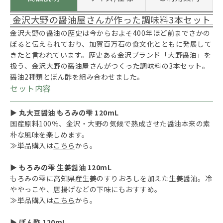
金沢大野の醤油屋さんが作った調味料3本セット
金沢大野の醤油の歴史は今からおよそ400年ほど前までさかの
ぼると伝えられており、加賀百万石の食文化とともに発展して
きたと言われています。歴史ある金沢ブランド「大野醤油」を
扱う、金沢大野の醤油屋さんがつくった調味料の3本セット。
醤油2種類とぽん酢を組み合わせました。
セット内容
▶ 丸大豆醤油 もろみの雫 120mL
国産原料100％、金沢・大野の気候で熟成させた醤油本来の素
朴な風味を楽しめます。
≫単品購入は
こちら
から。
▶ もろみの雫 生姜醤油 120mL
もろみの雫に高知県産生姜のすりおろしを加えた生姜醤油。冷
ややっこや、唐揚げなどの下味にもおすすめ。
≫単品購入は
こちら
から。
▶ ぽん酢 120mL