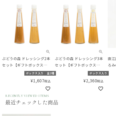
ぶどうの森 ドレッシング2本
ぶどうの森 ドレッシング3本
直江
セット【ギフトボックス入
セット【ギフトボックス入
ろみ
り】／Amingオリジナルセ
り】／Amingオリジナルセ
ボックス入り
全2種
ボックス入り
ット
ット
¥
1,607
¥
2,360
税込
税込
RECENTLY VIEWED ITEMS
最近チェックした商品