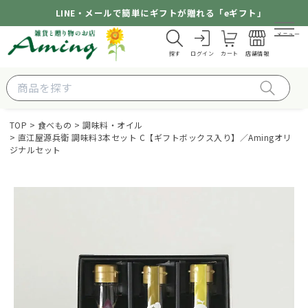
LINE・メールで簡単にギフトが贈れる「eギフト」
メニュー
探す
ログイン
カート
店舗情報
TOP
食べもの
調味料・オイル
直江屋源兵衛 調味料3本セット C【ギフトボックス入り】／Amingオリ
ジナルセット