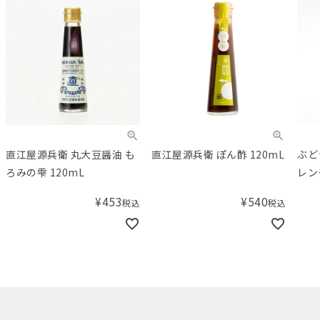
直江屋源兵衛 丸大豆醤油 も
直江屋源兵衛 ぽん酢 120mL
ぶど
ろみの雫 120mL
レン
¥
453
¥
540
税込
税込