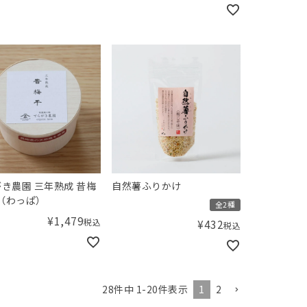
き農園 三年熟成 昔梅
自然薯ふりかけ
g（わっぱ）
全2種
¥
1,479
税込
¥
432
税込
1
2
28
件中
1
-
20
件表示