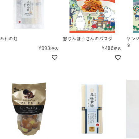
みわの虹
怒りんぼうさんのパスタ
ヤン
タ
¥
993
¥
486
税込
税込