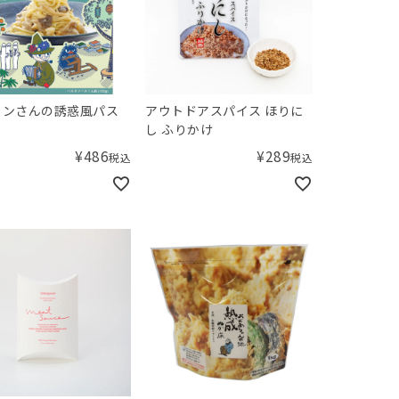
ソンさんの誘惑風パス
アウトドアスパイス ほりに
し ふりかけ
¥
486
¥
289
税込
税込