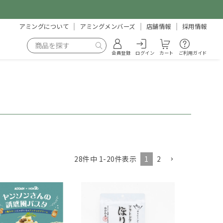
アミングについて
アミングメンバーズ
店舗情報
採用情報
会員登録
ログイン
カート
ご利用ガイド
1
2
28
件中
1
-
20
件表示