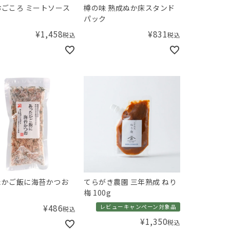
ごころ ミートソース
樽の味 熟成ぬか床スタンド
パック
¥
1,458
¥
831
税込
税込
たかご飯に海苔かつお
てらがき農園 三年熟成 ねり
梅 100g
¥
486
レビューキャンペーン対象品
税込
¥
1,350
税込