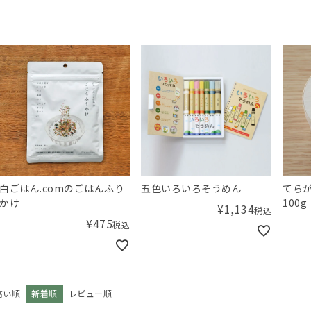
白ごはん.comのごはんふり
五色いろいろそうめん
てらが
かけ
100
¥
1,134
税込
¥
475
税込
高い順
新着順
レビュー順