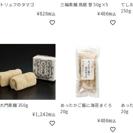
トリュフのタマゴ
三輪素麺 鳥居 誉 50g×5
てしお
150g
¥
826
¥
486
税込
税込
大門素麺 350g
あったかご飯に海苔まぐろ
あっ
20g
20g
¥
1,242
税込
¥
486
税込