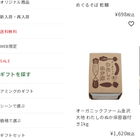
オリジナル商品
めぐるそば 乾麺
¥
698
税込
新入荷・再入荷
送料無料
WEB限定
SALE
ギフトを探す
アミングのギフト
シーンで選ぶ
オーガニックファーム金沢
大地 わたしのぬか床容器付
価格で選ぶ
き1kg
¥
1,620
税込
ギフトセット