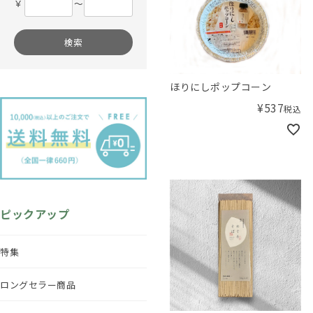
￥
〜
検索
ほりにしポップコーン
¥
537
税込
ピックアップ
特集
ロングセラー商品