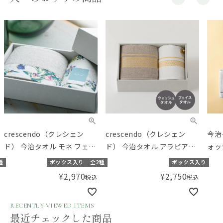
crescendo（クレシェン
crescendo（クレシェン
今治
ド） 今治タオル モネ フェイ
ド） 今治タオル アラビアン
ォッ
スタオル･タオルハンカチ 2
フェイスタオル・ウォッシ
【ギ
種
ボックス入り
全2種
ボックス入り
枚組セット
ュタオル 2枚組セット
Am
¥
2,970
¥
2,750
税込
税込
RECENTLY VIEWED ITEMS
最近チェックした商品