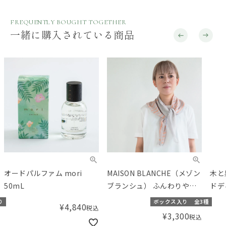
FREQUENTLY BOUGHT TOGETHER
一緒に購入されている商品
オードパルファム mori
MAISON BLANCHE（メゾン
木と
50mL
ブランシュ） ふんわりやわ
ドデ
らかスカーフ
ラベ
り
ボックス入り
全3種
¥
4,840
税込
¥
3,300
税込