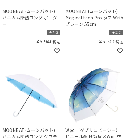
MOONBAT(ムーンバット)
MOONBAT(ムーンバット)
ハニカム断熱ロング ボーダ
Magical tech Pro タフ Wrib
ー
プレーン 55cm
全2種
全3種
¥
5,940
¥
5,500
税込
税込
MOONBAT(ムーンバット)
Wpc.（ダブリュピーシー）
ハニカム断熱ロング グラデ
ビニール傘 地球屋×Wpc.空