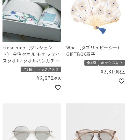
crescendo（クレシェン
Wpc.（ダブリュピーシー）
ド） 今治タオル モネ フェイ
GIFTBOX扇子
スタオル･タオルハンカチ 2
全3種
ボックス入り
枚組セット
全2種
ボックス入り
¥
2,310
税込
¥
2,970
税込