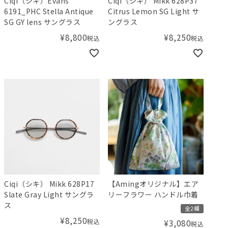
Ciqi（シキ）Evans
Ciqi（シキ） Mikk 628P37
6191_PHC Stella Antique
Citrus Lemon SG Light サ
SG GY lens サングラス
ングラス
¥
8,800
¥
8,250
税込
税込
Ciqi（シキ） Mikk 628P17
【Amingオリジナル】エア
Slate Gray Light サングラ
リーフラワー ハンドル巾着
ス
全2種
¥
8,250
税込
¥
3,080
税込