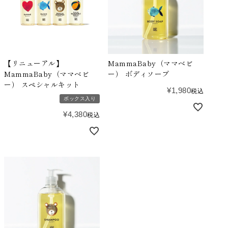
【リニューアル】
MammaBaby（ママベビ
MammaBaby（ママベビ
ー） ボディソープ
ー） スペシャルキット
¥
1,980
税込
ボックス入り
¥
4,380
税込