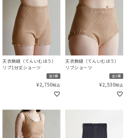
天衣無縫（てんいむほう）
天衣無縫（てんいむほう）
リブ1分丈ショーツ
リブショーツ
全3種
全3種
¥
2,750
¥
2,530
税込
税込