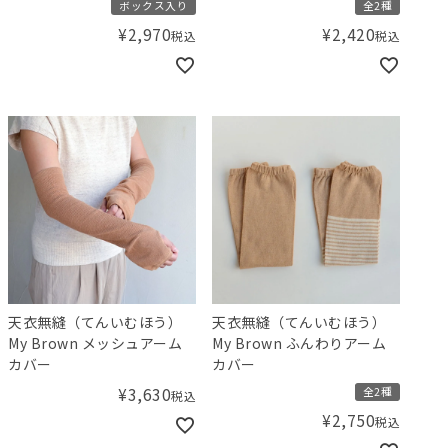
ボックス入り
全2種
¥
2,970
¥
2,420
税込
税込
天衣無縫（てんいむほう）
天衣無縫（てんいむほう）
My Brown メッシュアーム
My Brown ふんわりアーム
カバー
カバー
¥
3,630
全2種
税込
¥
2,750
税込