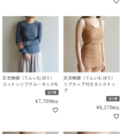
天衣無縫（てんいむほう）
天衣無縫（てんいむほう）
コットンリブクルーネックN
リブカップ付きタンクトッ
プ
全3種
全3種
¥
7,700
税込
¥
6,270
税込