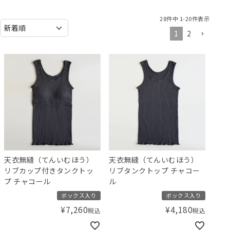
28
件中
1
-
20
件表示
1
2
天衣無縫（てんいむほう）
天衣無縫（てんいむほう）
リブカップ付きタンクトッ
リブタンクトップ チャコー
プ チャコール
ル
ボックス入り
ボックス入り
¥
7,260
¥
4,180
税込
税込