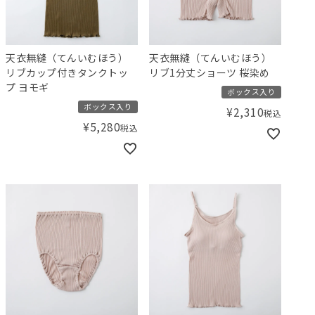
天衣無縫（てんいむほう）
天衣無縫（てんいむほう）
リブカップ付きタンクトッ
リブ1分丈ショーツ 桜染め
プ ヨモギ
ボックス入り
ボックス入り
¥
2,310
税込
¥
5,280
税込