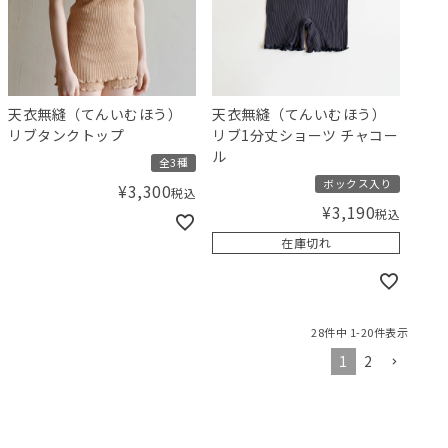
天衣無縫（てんいむほう）
天衣無縫（てんいむほう）
リブタンクトップ
リブ1分丈ショーツ チャコー
ル
全3種
ボックス入り
¥
3,300
税込
¥
3,190
税込
在庫切れ
28
件中
1
-
20
件表示
1
2