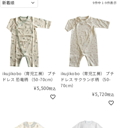
9
件中
1
-
9
件表示
ikujikobo（育児工房） プチ
ikujikobo（育児工房） プチ
ドレス 恐竜柄 （50-70cm）
ドレス サクランボ柄 （50-
70cm）
¥
5,500
税込
¥
5,720
税込