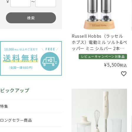
￥
〜
検索
Russell Hobbs（ラッセル
ホブス）電動ミル ソルト&ペ
ッパー ミニ シルバー 2本セ
ット
レビューキャンペーン対象品
¥
5,500
税込
ピックアップ
特集
ロングセラー商品