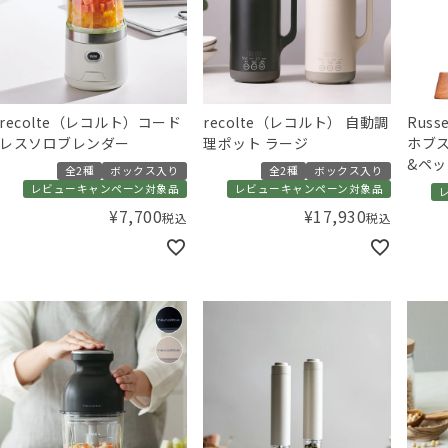
recolte（レコルト）コード
recolte（レコルト） 自動調
Russ
レスソロブレンダー
理ポット ラージ
ホブス
&ペッ
全2種
ボックス入り
全2種
ボックス入り
本セ
レビューキャンペーン対象品
レビューキャンペーン対象品
¥
7,700
¥
17,930
税込
税込