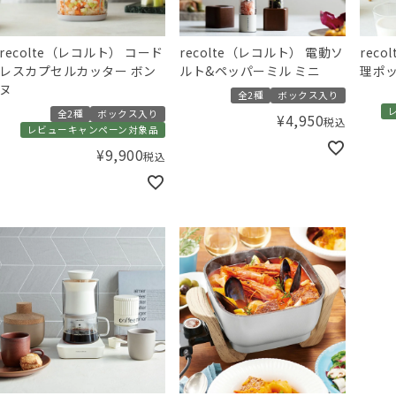
recolte（レコルト） コード
recolte（レコルト） 電動ソ
rec
レスカプセルカッター ボン
ルト&ペッパーミル ミニ
理ポ
ヌ
全2種
ボックス入り
全2種
ボックス入り
¥
4,950
税込
レビューキャンペーン対象品
¥
9,900
税込