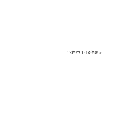
18
件中
1
-
18
件表示