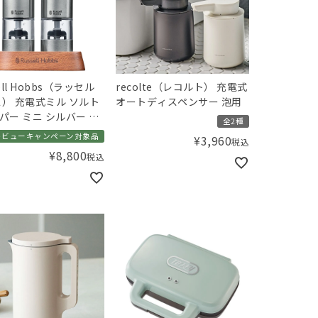
ell Hobbs（ラッセル
recolte（レコルト） 充電式
） 充電式ミル ソルト
オートディスペンサー 泡用
パー ミニ シルバー 2
全2種
ット
レビューキャンペーン対象品
¥
3,960
税込
¥
8,800
税込