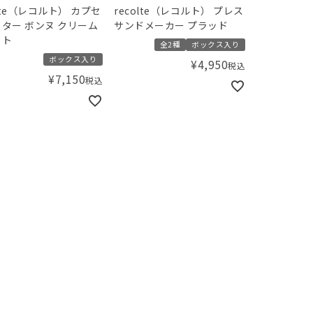
lte（レコルト） カプセ
recolte（レコルト） プレス
ター ボンヌ クリーム
サンドメーカー プラッド
イト
全2種
ボックス入り
ボックス入り
¥
4,950
税込
¥
7,150
税込