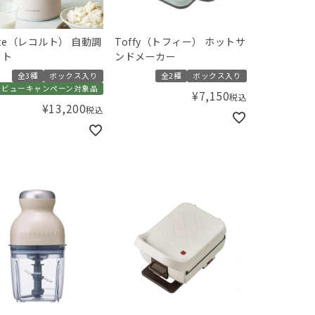
olte（レコルト） 自動調
Toffy（トフィー） ホットサ
ット
ンドメーカー
全3種
ボックス入り
全2種
ボックス入り
レビューキャンペーン対象品
¥
7,150
税込
¥
13,200
税込