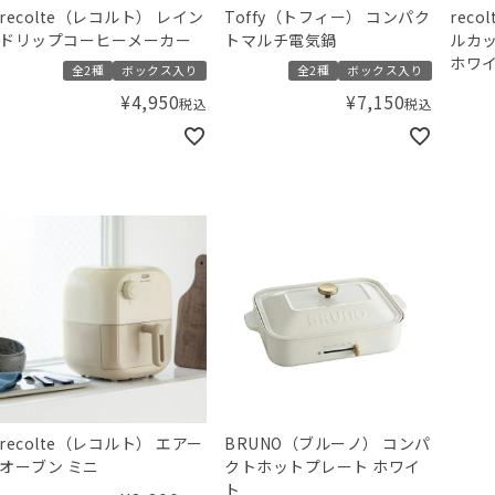
recolte（レコルト） レイン
Toffy（トフィー） コンパク
reco
ドリップコーヒーメーカー
トマルチ電気鍋
ルカッ
ホワ
全2種
ボックス入り
全2種
ボックス入り
¥
4,950
¥
7,150
税込
税込
recolte（レコルト） エアー
BRUNO（ブルーノ） コンパ
オーブン ミニ
クトホットプレート ホワイ
ト