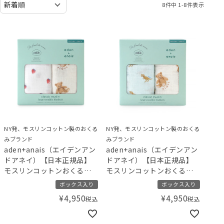
8
件中
1
-
8
件表示
NY発、モスリンコットン製のおくる
NY発、モスリンコットン製のおくる
みブランド
みブランド
aden+anais（エイデンアン
aden+anais（エイデンアン
ドアネイ）【日本正規品】
ドアネイ）【日本正規品】
モスリンコットンおくるみ 2
モスリンコットンおくるみ 2
枚セット gelato pique ジェ
枚セット gelato pique ジェ
ボックス入り
ボックス入り
ラートピケ ストロベリー･ベ
ラートピケ ダイナソー･ベア
¥
4,950
¥
4,950
税込
税込
ア