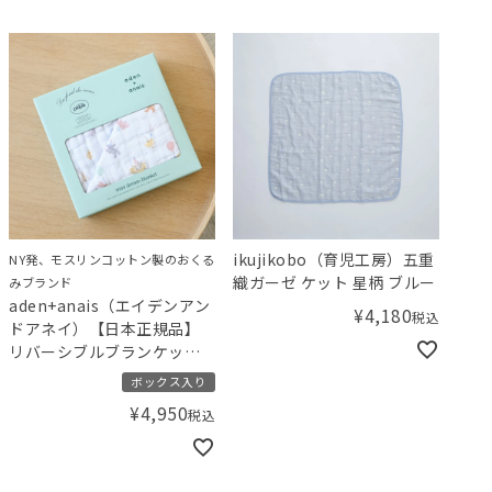
ikujikobo（育児工房）五重
NY発、モスリンコットン製のおくる
織ガーゼ ケット 星柄 ブルー
みブランド
aden+anais（エイデンアン
¥
4,180
税込
ドアネイ）【日本正規品】
リバーシブルブランケット･
ミニ 1枚 gelato pique ジェ
ボックス入り
ラートピケ アニバーサリー･
¥
4,950
税込
ぬいぐるみ