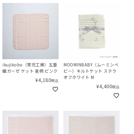
ikujikobo（育児工房）五重
MOOMINBABY（ムーミンベ
織ガーゼ ケット 星柄 ピンク
ビー）キルトケット ステラ
オフホワイト M
¥
4,180
税込
¥
4,400
税込