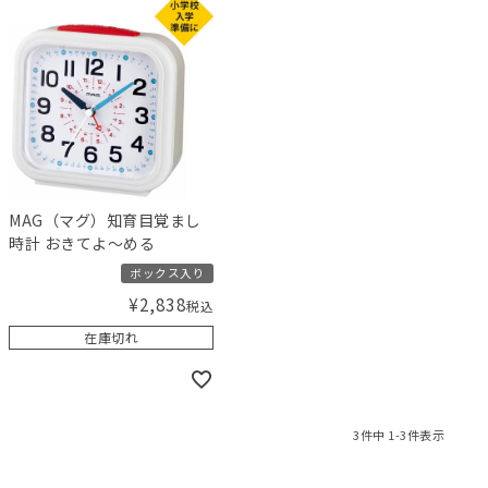
MAG（マグ）知育目覚まし
時計 おきてよ～める
ボックス入り
¥
2,838
税込
在庫切れ
3
件中
1
-
3
件表示