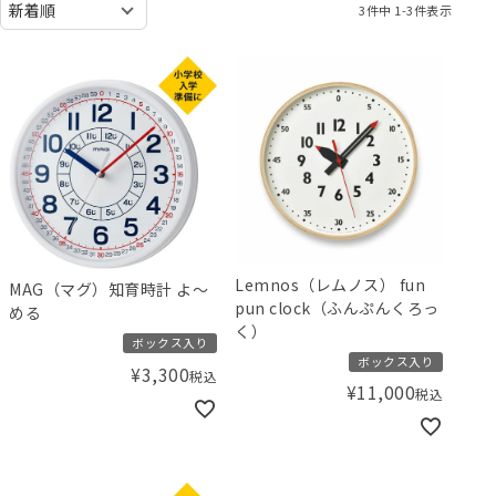
3
件中
1
-
3
件表示
Lemnos（レムノス） fun
MAG（マグ）知育時計 よ～
pun clock（ふんぷんくろっ
める
く）
ボックス入り
ボックス入り
¥
3,300
税込
¥
11,000
税込