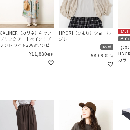
SALE
CALINER（カリネ）キャン
HIYORI（ひより）ショール
ブリック アートペイントプ
ジレ
ポイ
リント ワイド2WAYワンピー
全2種
【20
ス
¥
11,880
HIY
税込
¥
8,690
税込
カラ