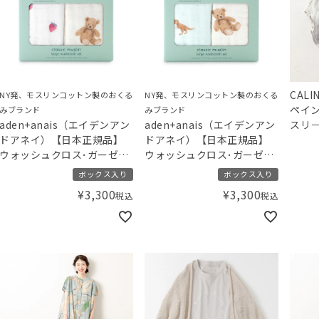
CAL
NY発、モスリンコットン製のおくる
NY発、モスリンコットン製のおくる
ペイン
みブランド
みブランド
aden+anais（エイデンアン
aden+anais（エイデンアン
スリ－
ドアネイ）【日本正規品】
ドアネイ）【日本正規品】
ウォッシュクロス･ガーゼハ
ウォッシュクロス･ガーゼハ
ンカチ 2枚セット gelato
ンカチ 2枚セット gelato
ボックス入り
ボックス入り
pique ジェラートピケ スト
pique ジェラートピケ ダイ
¥
3,300
¥
3,300
税込
税込
ロベリー･ベア
ナソー･ベア