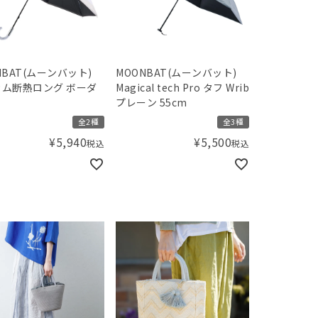
NBAT(ムーンバット)
MOONBAT(ムーンバット)
ム断熱ロング ボーダ
Magical tech Pro タフ Wrib
プレーン 55cm
全2種
全3種
¥
5,940
¥
5,500
税込
税込