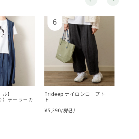
ール】
Trideep ナイロンロープトー
【20
より）テーラーカ
ト
she
レ
ちやす
¥
5,390
(税込)
バッ
¥
2,17