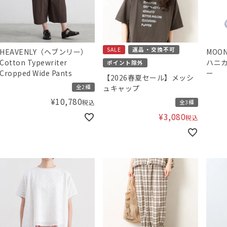
SALE
返品・交換不可
HEAVENLY（ヘブンリー）
MOO
Cotton Typewriter
ハニカ
ポイント除外
Cropped Wide Pants
ー
【2026春夏セール】メッシ
全2種
ュキャップ
¥
10,780
税込
全3種
¥
3,080
税込