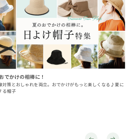
おでかけの相棒に！
京都
線対策とおしゃれを両立。おでかけがもっと楽しくなる♪夏に
sil
する帽子
味わい