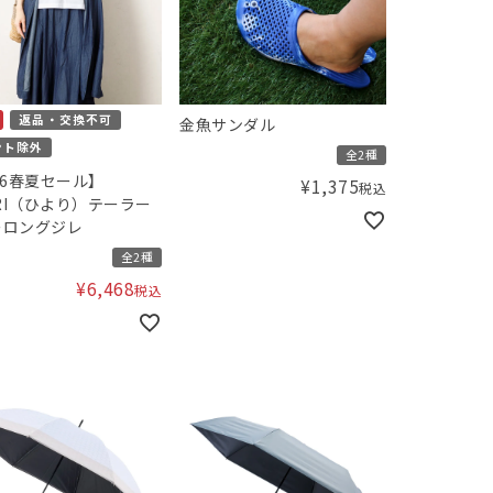
返品・交換不可
金魚サンダル
ント除外
全2種
26春夏セール】
¥
1,375
税込
ORI（ひより）テーラー
ーロングジレ
全2種
¥
6,468
税込