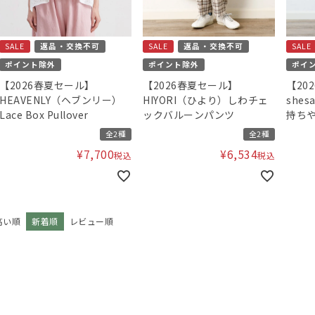
SALE
返品・交換不可
SALE
返品・交換不可
SALE
ポイント除外
ポイント除外
ポイ
【2026春夏セール】
【2026春夏セール】
【20
HEAVENLY（ヘブンリー）
HIYORI（ひより）しわチェ
she
Lace Box Pullover
ックバルーンパンツ
持ちや
ール
全2種
全2種
¥
7,700
¥
6,534
税込
税込
高い順
新着順
レビュー順