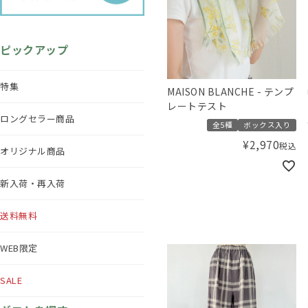
ピックアップ
特集
MAISON BLANCHE - テンプ
レートテスト
ロングセラー商品
全5種
ボックス入り
¥
2,970
税込
オリジナル商品
新入荷・再入荷
送料無料
WEB限定
SALE