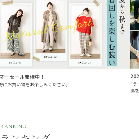
20
マーセール開催中！
“
得にお買い物をお楽しみください。
肌
RANKING
ランキング