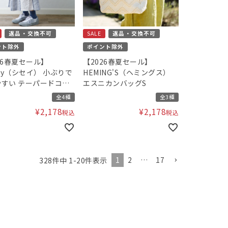
返品・交換不可
SALE
返品・交換不可
ント除外
ポイント除外
26春夏セール】
【2026春夏セール】
say（シセイ） 小ぶりで
HEMING'S（ヘミングス）
すい テーパードコロ
エスニカンバッグS
バッグ
全4種
全3種
¥
2,178
¥
2,178
税込
税込
1
2
…
17
328
件中
1
-
20
件表示