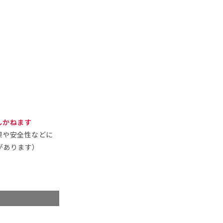
しかねます
果や安全性などに
があります）