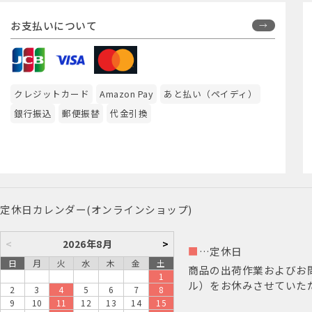
お支払いについて
クレジットカード
Amazon Pay
あと払い（ペイディ）
銀行振込
郵便振替
代金引換
定休日カレンダー(オンラインショップ)
<
2026年8月
>
■
…定休日
日
月
火
水
木
金
土
商品の出荷作業およびお
1
ル）をお休みさせていた
2
3
4
5
6
7
8
9
10
11
12
13
14
15