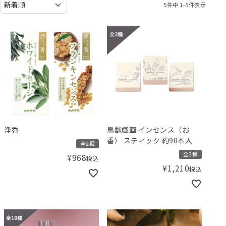
5
件中
1
-
5
件表示
浄香
鳥獣戯画 インセンス（お
香） スティック 約90本入
全2種
全3種
¥
968
税込
¥
1,210
税込