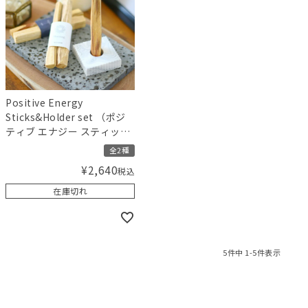
Positive Energy
Sticks&Holder set （ポジ
ティブ エナジー スティック
＆ホルダー セット）
全2種
¥
2,640
税込
在庫切れ
5
件中
1
-
5
件表示