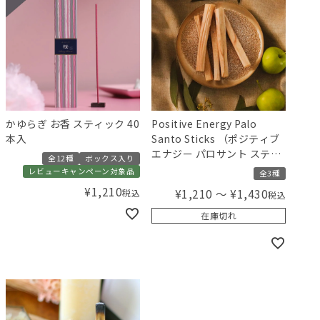
かゆらぎ お香 スティック 40
Positive Energy Palo
本入
Santo Sticks （ポジティブ
エナジー パロサント スティ
全12種
ボックス入り
ック）
レビューキャンペーン対象品
全3種
¥
1,210
¥
1,210
〜
¥
1,430
税込
税込
在庫切れ