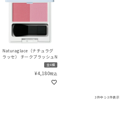
Naturaglace（ナチュラグ
ラッセ） チークブラッシュN
全4種
¥
4,180
税込
3
件中
1
-
3
件表示