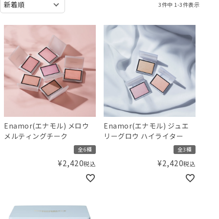
3
件中
1
-
3
件表示
Enamor(エナモル) メロウ
Enamor(エナモル) ジュエ
メルティングチーク
リーグロウ ハイライター
全6種
全3種
¥
2,420
¥
2,420
税込
税込